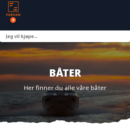
0
Båter
Motor
Henger
BÅTER
Nettbutikk
Her finner du alle våre båter
Om oss
Kontakt