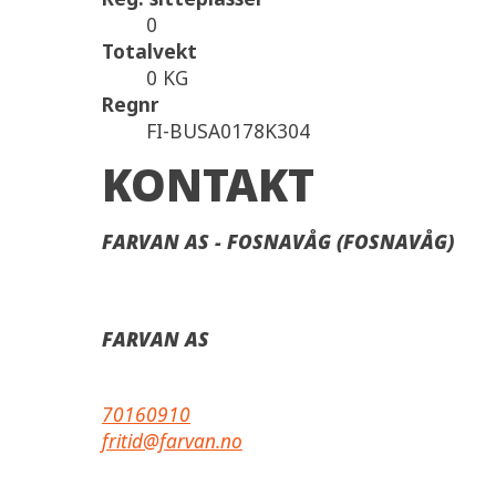
0
Totalvekt
0 KG
Regnr
FI-BUSA0178K304
KONTAKT
FARVAN AS - FOSNAVÅG (FOSNAVÅG)
FARVAN AS
70160910
fritid@farvan.no