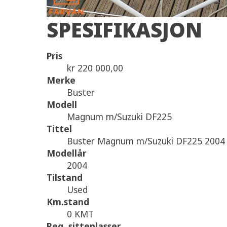
SPESIFIKASJON
Pris
kr 220 000,00
Merke
Buster
Modell
Magnum m/Suzuki DF225
Tittel
Buster Magnum m/Suzuki DF225 2004
Modellår
2004
Tilstand
Used
Km.stand
0 KMT
Reg. sitteplasser