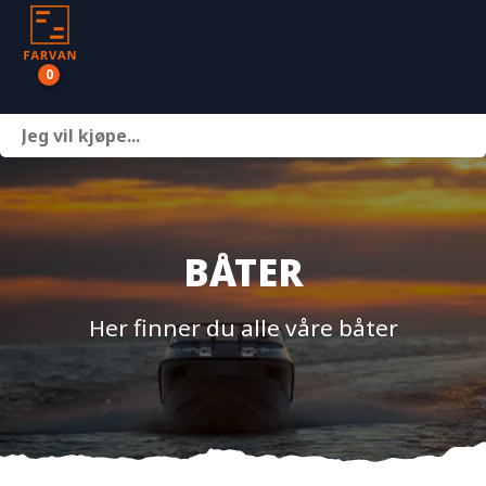
0
Båter
Motor
Henger
BÅTER
Nettbutikk
Her finner du alle våre båter
Om oss
Kontakt