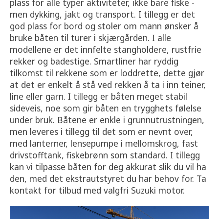
plass for alle typer aktiviteter, ikke bare fiske -
men dykking, jakt og transport. I tillegg er det
god plass for bord og stoler om mann ønsker å
bruke båten til turer i skjærgården. I alle
modellene er det innfelte stangholdere, rustfrie
rekker og badestige. Smartliner har ryddig
tilkomst til rekkene som er loddrette, dette gjør
at det er enkelt å stå ved rekken å ta i inn teiner,
line eller garn. I tillegg er båten meget stabil
sideveis, noe som gir båten en trygghets følelse
under bruk. Båtene er enkle i grunnutrustningen,
men leveres i tillegg til det som er nevnt over,
med lanterner, lensepumpe i mellomskrog, fast
drivstofftank, fiskebrønn som standard. I tillegg
kan vi tilpasse båten for deg akkurat slik du vil ha
den, med det ekstrautstyret du har behov for. Ta
kontakt for tilbud med valgfri Suzuki motor.