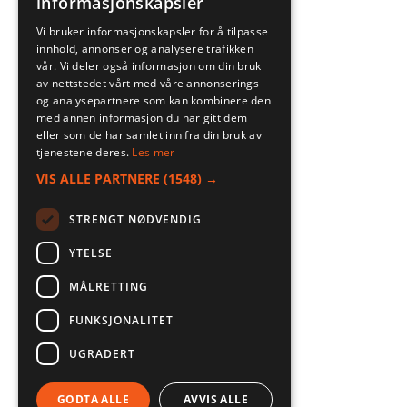
informasjonskapsler
Vi bruker informasjonskapsler for å tilpasse
innhold, annonser og analysere trafikken
vår. Vi deler også informasjon om din bruk
av nettstedet vårt med våre annonserings-
og analysepartnere som kan kombinere den
med annen informasjon du har gitt dem
eller som de har samlet inn fra din bruk av
tjenestene deres.
Les mer
VIS ALLE PARTNERE
(1548) →
STRENGT NØDVENDIG
YTELSE
MÅLRETTING
FUNKSJONALITET
UGRADERT
GODTA ALLE
AVVIS ALLE