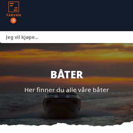
0
Båter
Motor
Henger
BÅTER
Nettbutikk
Her finner du alle våre båter
Om oss
Kontakt