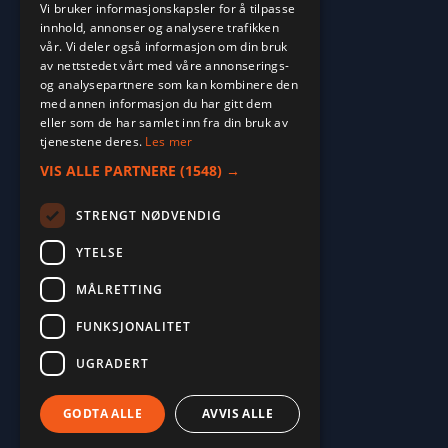
Vi bruker informasjonskapsler for å tilpasse
innhold, annonser og analysere trafikken
vår. Vi deler også informasjon om din bruk
av nettstedet vårt med våre annonserings-
og analysepartnere som kan kombinere den
med annen informasjon du har gitt dem
eller som de har samlet inn fra din bruk av
tjenestene deres.
Les mer
VIS ALLE PARTNERE
(1548) →
STRENGT NØDVENDIG
YTELSE
MÅLRETTING
FUNKSJONALITET
2026. ALL RIGHTS RESERVED.
UGRADERT
POWERED BY EMPORI CMS
GODTA ALLE
AVVIS ALLE