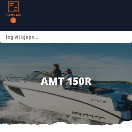
0
Båter
Motor
Henger
AMT 150R
Nettbutikk
Om oss
Kontakt