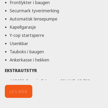
Frontlykter i baugen
Securmark tyverimerking
Automatisk lensepumpe
Kapellgarasje
Y-cop startsperre
Usenkbar
Tauboks i baugen
Ankerkasse i hekken
EKSTRAUTSTYR
A12650 Garmin Echomap 92 UHD 13 700
A10936 Kjøljern 3 700
LES MER
A12995 Kalesje 12 100
A12969 Konsolltrekk 3 500