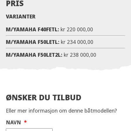
PRIS
A12996 Puter i baugen 5 500
VARIANTER
A12997 Solseng/fiskeplattform 6 300
A12720 Elmotorfeste foran 3 900
M/YAMAHA F40FETL:
kr 220 000,00
A11442 Bunnstoff 7 200
M/YAMAHA F50LETL:
kr 234 000,00
Vi tar forbehold om skrivefeil i utstyrslisten. Priser
M/YAMAHA F50LET2L:
kr 238 000,00
gjelder ved fabrikk montering, ved ettermontering
hos forhandler gjelder andre priser.
ØNSKER DU TILBUD
Eller mer informasjon om denne båtmodellen?
NAVN
*