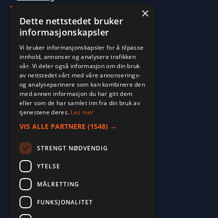
>
Molde
×
Dette nettstedet bruker
informasjonskapsler
Vi bruker informasjonskapsler for å tilpasse
innhold, annonser og analysere trafikken
vår. Vi deler også informasjon om din bruk
av nettstedet vårt med våre annonserings-
og analysepartnere som kan kombinere den
med annen informasjon du har gitt dem
eller som de har samlet inn fra din bruk av
tjenestene deres.
Les mer
VIS ALLE PARTNERE
(1548) →
STRENGT NØDVENDIG
YTELSE
MÅLRETTING
FUNKSJONALITET
2026. ALL RIGHTS RESERVED.