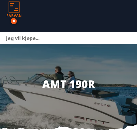
0
Båter
Motor
Henger
AMT 190R
Nettbutikk
Om oss
Kontakt