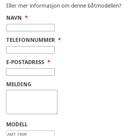
Eller mer informasjon om denne båtmodellen?
A12458 Trimplan med joystick 20 200
A11272 Stereo med 2 høyttalere 8 800
NAVN
*
A12720 Elmotorfeste foran 3 900
A10096 Bunnstoff 9 800
TELEFONNUMMER
*
Vi tar forbehold om skrivefeil i utstyrslisten. Priser
gjelder ved fabrikk montering, ved ettermontering
E-POSTADRESS
*
hos forhandler gjelder andre priser.
MELDING
MODELL