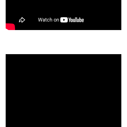
🔸 552655 Fishfinder – kr 9 820
🔸 549583 Q fjernkontroll – kr 2 720
🔸 801381 Fortøyningspakke – kr 3 120
Vi tar forbehold om feil i ekstrautstyrsliste
LUKK