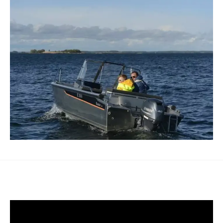
🔸 807011 Fishing Edition:
Fiskeplattform til baugen inkl. fiskestol,
dekkluke for å erstatte
ryggstøtte/kalesjegarasje - kr 12 600
FABRIKKMONTERT UTSTYR
🔸 554417 Sonar – kr 4 400
🔸 594847 Fishfinder – kr 8 300
SKROGETS OVERFLATEBEHANDLINGER
🔸 553624 Primer i bunn – kr 7 700
TILBEHØR
🔸 551049 Havnekalesje – kr 5 960
🔸 554618 Vannskibøyle – kr 5 540
🔸 554279 Sete-oppbevaringsboks, 45 l – kr
4 180
🔸 594706 Pute til sete-oppbevaringsboks,