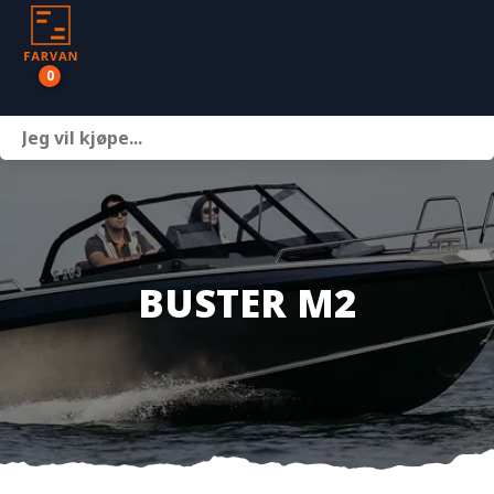
0
Båter
Motor
Henger
BUSTER M2
Nettbutikk
Om oss
Kontakt