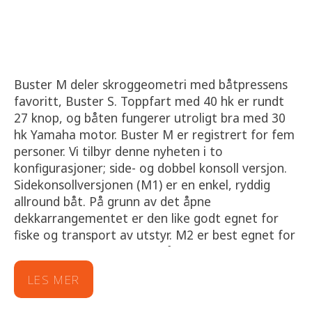
Buster M deler skroggeometri med båtpressens
favoritt, Buster S. Toppfart med 40 hk er rundt
27 knop, og båten fungerer utroligt bra med 30
hk Yamaha motor. Buster M er registrert for fem
personer. Vi tilbyr denne nyheten i to
konfigurasjoner; side- og dobbel konsoll versjon.
Sidekonsollversjonen (M1) er en enkel, ryddig
allround båt. På grunn av det åpne
dekkarrangementet er den like godt egnet for
fiske og transport av utstyr. M2 er best egnet for
sommerturer, forbindelsebåtsbruk og fiske.
LES MER
De vindskjermene gir bedre beskyttelse mot regn
og sprøyt, og den valgfrie kalesjen forbedrer