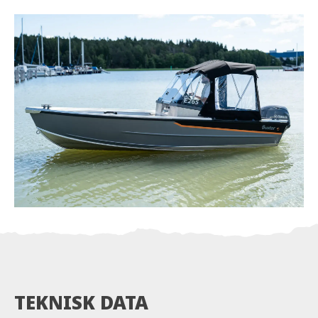
komforten når været er mindre enn ideelt. Det er
rikelig med oppbevaringsrom om bord. Det faste
baksetet inneholder dedikert plass for den
bærbare bensintanken, batteriet og annet
båtutstyr. Det integrerte kalesjegarasjet gir plass
ikke bare for kalesjet, men i et eget rom har du
også plass til fendere og fortøyningsliner.
Oppbevaringsrommet i baugen og stangkassen
(standard på M2) gir ekstra stuveplass for
bagasje. Den trygge, velbalanserte håndteringen,
detaljoppmerksomheten og forskjellige tilbehør
garanterer at denne modellen vil bli en hit i
Norden og andre steder i Europa.
TEKNISK DATA