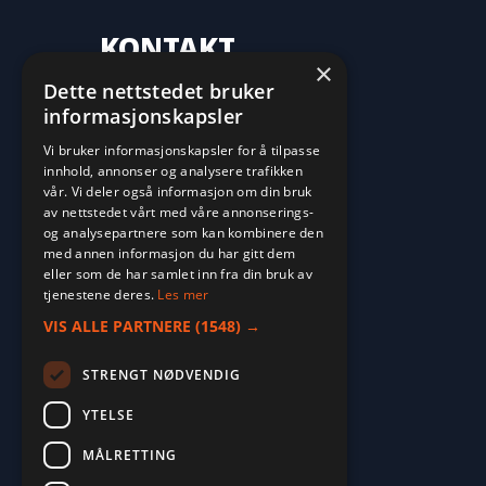
KONTAKT
×
Dette nettstedet bruker
70 16 09 10
informasjonskapsler
fritid@farvan.no
Vi bruker informasjonskapsler for å tilpasse
innhold, annonser og analysere trafikken
vår. Vi deler også informasjon om din bruk
av nettstedet vårt med våre annonserings-
og analysepartnere som kan kombinere den
med annen informasjon du har gitt dem
eller som de har samlet inn fra din bruk av
tjenestene deres.
Les mer
VIS ALLE PARTNERE
(1548) →
STRENGT NØDVENDIG
YTELSE
MÅLRETTING