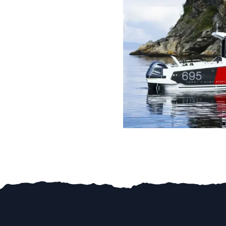
*33A1
PORTHOLE
TRIM LEVEL NORDIC 2026
INCLUDING:
- WHEELHOUSE SLIDING HATCH
- SLIDING WINDOW AT PORTSIDE
-F22A1N
- SECOND WINDSCREEN WIPER (port
- SCREEN WASH
- COCKPIT AFT PULPIT
- NO BOW ROLLER
- FLAT ENTRANCE FROM BOW
- ANTI THIEF HOOK
BAC02
CONTROL OF WINDLASS FROM PIL
BAD08
ANCHOR ROLLER FOR REAR ANCHO
BAG02N
ELECTRICAL BOW WINDLASS NORD