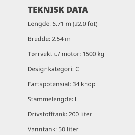
OVERNATTING
TEKNISK DATA
Dette er ikke primært en båt for overnatti
Lengde: 6.71 m (22.0 fot)
muligheter for 2 personer å sove en natt ell
fremst i båten er den en skråstilt køy der d
Bredde: 2.54 m
dette. Under styrekonsollet i styrbord side
toalettrom, med opsjonen sjøvannstoalett
Tørrvekt u/ motor: 1500 kg
tilgjengelig.
Designkategori: C
Fartspotensial: 34 knop
Stammelengde: L
Drivstofftank: 200 liter
Vanntank: 50 liter