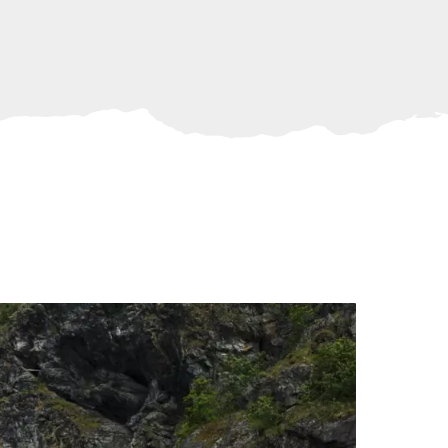
terdekk
S VERSION (STARBOARD &
12 818 kr
PARTMENT WITH DOOR AND