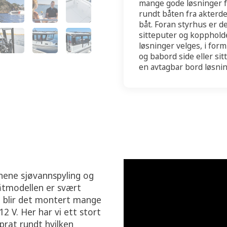
mange gode løsninger fo
rundt båten fra akterde
båt. Foran styrhus er d
sitteputer og koppholde
løsninger velges, i for
og babord side eller sit
en avtagbar bord løsnin
onene sjøvannspyling og
åtmodellen er svært
e, blir det montert mange
12 V. Her har vi ett stort
prat rundt hvilken