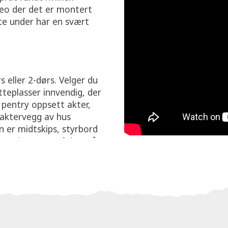
deo der det er montert
rte under har en svært
s eller 2-dørs. Velger du
tteplasser innvendig, der
pentry oppsett akter,
 aktervegg av hus
 er midtskips, styrbord
man gjerne mer fokus på
t akterdekk kombinert
n lett forflytter seg i
s løsning gir litt mindre
 god plass. Den smarte
askt å rigge om for en