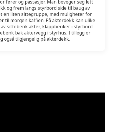
r fører og passasjer. Man beveger seg lett
kk og frem langs styrbord side til baug av
et en liten sittegruppe, med muligheter for
r til morgen kaffien. På akterdekk kan ulike
m av sittebenk akter, klappbenker i styrbord
tebenk bak aktervegg i styrhus. I tillegg er
g også tilgjengelig på akterdekk.