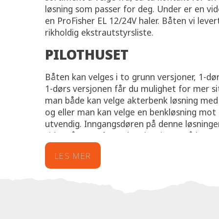
løsning som passer for deg. Under er en vi
en ProFisher EL 12/24V haler. Båten vi leve
rikholdig ekstrautstyrsliste.
PILOTHUSET
Båten kan velges i to grunn versjoner, 1-dør
1-dørs versjonen får du mulighet for mer si
man både kan velge akterbenk løsning med 
og eller man kan velge en benkløsning mot
utvendig. Inngangsdøren på denne løsningen
side. Går man for 2-dørs løsningen så har 
bevegelighet i båten, en stor skyvedør mo
LES MER
med skyvedør styrbord, midtskips gjør at ma
båten uten å gå i veien for hverandre. 2-dør
sitteplasser innvendig, men her er fortsatt
hev og senk bordløsningen, gjør at det er r
rask kaffi mellom slagene.