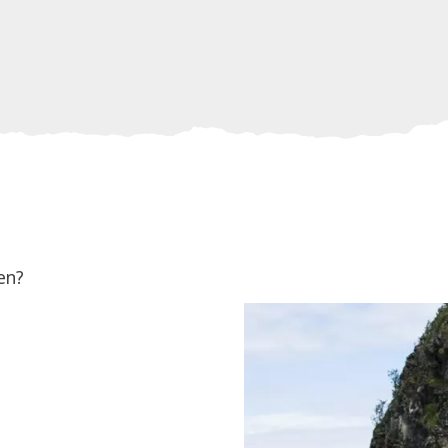
2-DØRS LØSNING M/YAMAHA F150LCA:
kr
Rustfri koppholder førerplass
Polstret fører og passasjerstol
LUKK
LED lys i tak innvendig
LED lys i hardtop på akterdekk
Manuell lensepumpe i mellom skrog
El lensepumpe i mellom skrog
Luke mellom styrbord badeplattform og ak
2 stk innfelte fiskestangholdere
en?
EKSTRAUTSTYR
MERRY FISHER 695 SPORT 2 DOOR
*11A0P
AFT)
SUPPLEMENT FOR SEPARATE COM