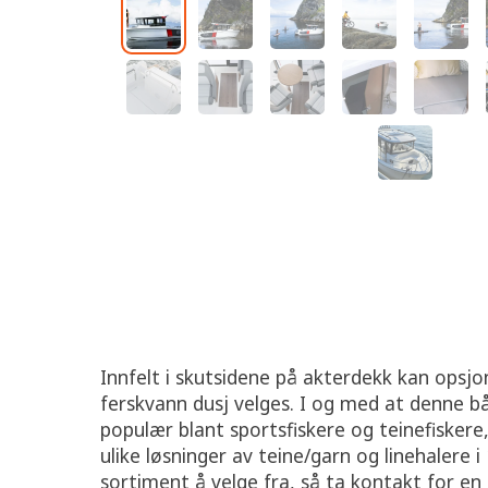
Innfelt i skutsidene på akterdekk kan opsj
ferskvann dusj velges. I og med at denne b
populær blant sportsfiskere og teinefisker
ulike løsninger av teine/garn og linehalere i 
sortiment å velge fra, så ta kontakt for en 