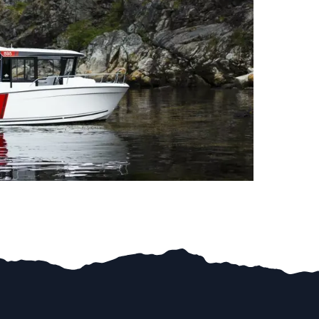
13 200 kr
 side)
36 400 kr
OT STATION
1 100 kr
RAGE
4 900 kr
IC
30 700 kr