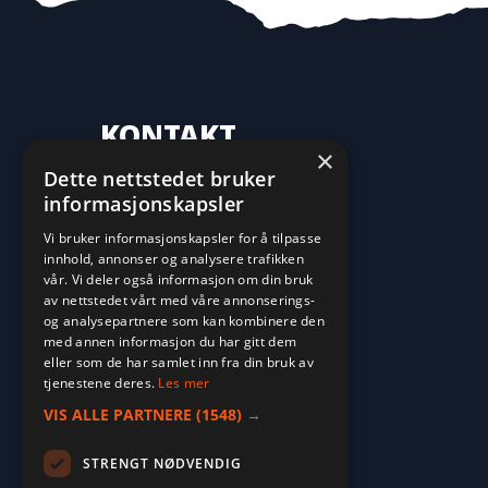
KONTAKT
×
Dette nettstedet bruker
70 16 09 10
informasjonskapsler
fritid@farvan.no
Vi bruker informasjonskapsler for å tilpasse
innhold, annonser og analysere trafikken
vår. Vi deler også informasjon om din bruk
av nettstedet vårt med våre annonserings-
og analysepartnere som kan kombinere den
med annen informasjon du har gitt dem
eller som de har samlet inn fra din bruk av
tjenestene deres.
Les mer
VIS ALLE PARTNERE
(1548) →
STRENGT NØDVENDIG