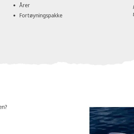
Årer
Fortøyningspakke
en?