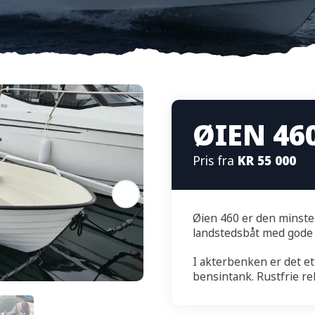
ØIEN 46
Pris fra
KR 55 000
Øien 460 er den minste 
landstedsbåt med gode 
I akterbenken er det ett
bensintank. Rustfrie re