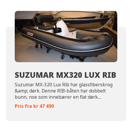
SUZUMAR MX320 LUX RIB
Suzumar MX-320 Lux Rib har glassfiberskrog
&amp; dørk. Denne RIB-båten har dobbelt
bunn, noe som innebærer en flat dørk....
Pris fra kr 47 490