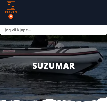
0
Båter
Motor
Henger
SUZUMAR
Nettbutikk
Om oss
Kontakt