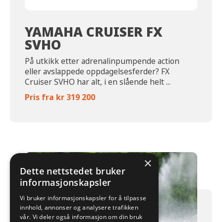
YAMAHA CRUISER FX
SVHO
På utkikk etter adrenalinpumpende action
eller avslappede oppdagelsesferder? FX
Cruiser SVHO har alt, i en slående helt ...
Pris fra kr 319 200
×
Dette nettstedet bruker
informasjonskapsler
Vi bruker informasjonskapsler for å tilpasse
innhold, annonser og analysere trafikken
vår. Vi deler også informasjon om din bruk