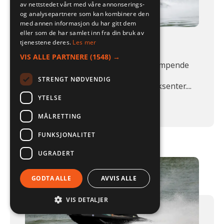
av nettstedet vårt med våre annonserings-
og analysepartnere som kan kombinere den
med annen informasjon du har gitt dem
eller som de har samlet inn fra din bruk av
tjenestene deres.
Les mer
YAMAHA GP HO
VIS ALLE PARTNERE
(1548) →
Erobre bølgene med en adrenalinpumpende
forestilling i en elegant hvit og svart
STRENGT NØDVENDIG
fargekombinasjon med edgy neon-aksenter....
YTELSE
Pris fra kr 233 200
MÅLRETTING
FUNKSJONALITET
UGRADERT
GODTA ALLE
AVVIS ALLE
VIS DETALJER