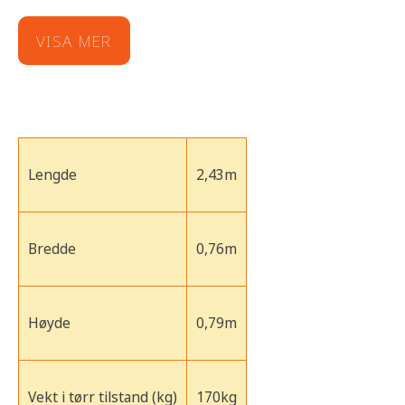
VISA MER
Drivstoff
Vanlig blyfri bensin
Elektronisk
Fuel supply system
bensininnspøytning
Lengde
2,43m
Bensintankskapasitet
19L
Bredde
0,76m
Oljekapasitet
3,5 l
Høyde
0,79m
Vekt i tørr tilstand (kg)
170kg