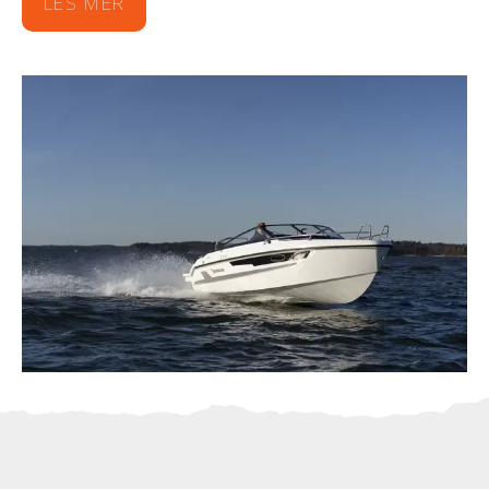
LES MER
godt å gå på. Teak er også et element av
sikkerhet, da det ikke blir glatt når det er vått.
Kabinen med sidevinduer byr på
overnattingsplass for to voksne eller en perfekt
plass for barna å ta en hvil på båtturen. Kabinen
egner seg også godt som oppbevaringsplass for
bagasje og andre ting du ønsker å holde tørt.
Trinnene fra cockpit til den store, solide
badeplattformen er trygge og komfortable å
bruke, så det er enkelt å ta et forfriskende bad i
det varme sommervannet. Den nye, bredere
skrogformen gjør at båten føles romslig og gir en
stabil og velbalansert opplevelse.
Med en 115 hk Yamaha utenbordsmotor har
Yamarin 60 DC en sporty karakter, med en
toppfart på opp til 38 knop, avhengig av last.