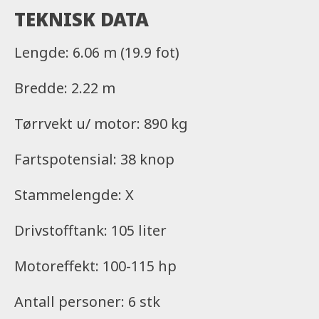
Båten leveres med Yamarin Q Infotainment
TEKNISK DATA
System som standard. Dette samler informasjon
fra alle båtens og motorens instrumenter, kart,
Lengde: 6.06 m (19.9 fot)
oppdatert værinformasjon, manualer og
underholdning på en berøringsskjerm.
Bredde: 2.22 m
Yamarin Q systemet kan også integreres med
Tørrvekt u/ motor: 890 kg
Yamarin-app’en. Der kan du se båtens drivstoff-
nivå, batteriindikator og log. Disse allsidige
Fartspotensial: 38 knop
tekniske funksjonene gjør det enkelt å nyte en
perfekt dag på sjøen. La den nye Yamarin 60 DC
Stammelengde: X
friste deg til å gjøre det beste ut av de varme
sommerdagene.
Drivstofftank: 105 liter
Motoreffekt: 100-115 hp
Antall personer: 6 stk