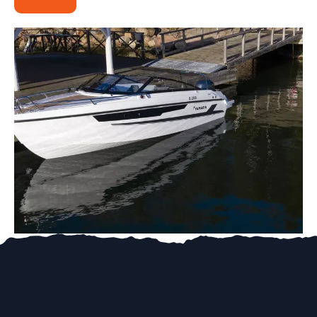
VISKER FOR FØRER, VEIL KR 27.500,-
KAMPANJE KR 20.000,-
PREMIUM EDITION SOM INKLUDERER
AKTERKALESJE, HAVNEPRESENNING,
VISKER FOR FØRER, BORD, SOLSENG,
STEREO, VANNSKIBØYLE,
FORTØYNINGSPAKKE, VEIL KR 49.500,-
KAMPANJE KR 35.000,-
ØVRIG TILGJENGELIG EKSTRAUTSTYR:
670470 Primer og bunnstoff
803149 Transportpresenning
803066 Havnepresenning
PA00179 Bord
803150 Solseng, cockpit