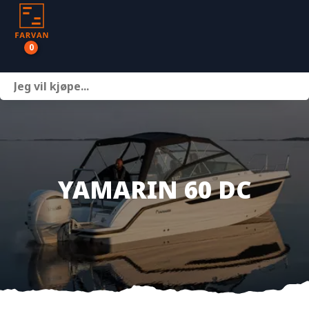
0
Båter
Motor
Henger
YAMARIN 60 DC
Nettbutikk
Om oss
Kontakt