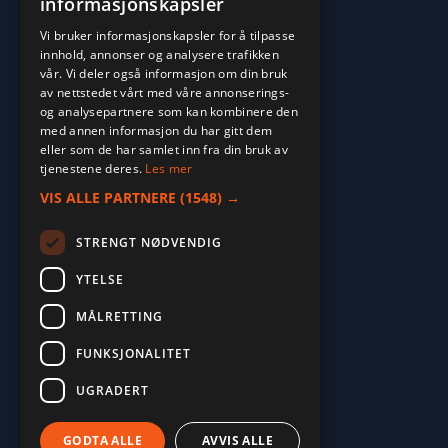
informasjonskapsler
Vi bruker informasjonskapsler for å tilpasse
Vi tar forbehold om feil i ekstrautstyrsliste
innhold, annonser og analysere trafikken
vår. Vi deler også informasjon om din bruk
LUKK
av nettstedet vårt med våre annonserings-
og analysepartnere som kan kombinere den
med annen informasjon du har gitt dem
eller som de har samlet inn fra din bruk av
tjenestene deres.
Les mer
VIS ALLE PARTNERE
(1548) →
STRENGT NØDVENDIG
YTELSE
MÅLRETTING
FUNKSJONALITET
2026. ALL RIGHTS RESERVED.
UGRADERT
POWERED BY EMPORI CMS
GODTA ALLE
AVVIS ALLE