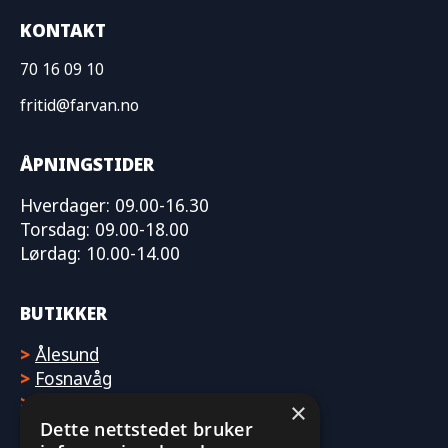
803102 To-delt kalesje
KONTAKT
554323 Entertainment
70 16 09 10
802600 Trimplan
fritid@farvan.no
YMY64BR06 Vannskibøyle
YMCNMR2A Anode for trimplan
ÅPNINGSTIDER
551715 Vindusviskerarm
Hverdager: 09.00-16.30
803121 Vindusviskerblad
Torsdag: 09.00-18.00
803115 Vindusviskermotor, høyre
Lørdag: 10.00-14.00
800728 Vindusviskermotordeksel
YMY68C23 Kjøljern
BUTIKKER
YMJOR503 Stangholder for vannskibøyle
>
Ålesund
>
Fosnavåg
25007004 Sonar ekkoloddsgiver
>
Molde
×
552655 Fishfinder
Dette nettstedet bruker
549583 Q fjernkontroll