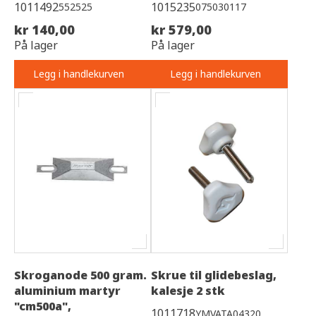
1011492
1015235
552525
075030117
kr 140,00
kr 579,00
På lager
På lager
Legg i handlekurven
Legg i handlekurven
Skroganode 500 gram.
Skrue til glidebeslag,
aluminium martyr
kalesje 2 stk
"cm500a",
1011718
YMVATA04320