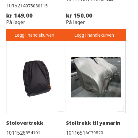
1015214
075030115
kr 149,00
kr 150,00
På lager
På lager
Legg i handlekurven
Legg i handlekurven
Stolovertrekk
Stoltrekk til yamarin
1011526
1011651
554101
AC79820