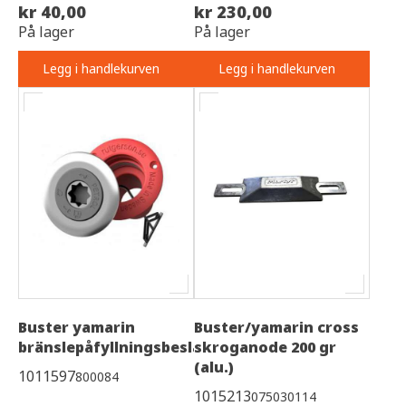
kr 40,00
kr 230,00
På lager
På lager
Legg i handlekurven
Legg i handlekurven
Buster yamarin
Buster/yamarin cross
bränslepåfyllningsbeslag
skroganode 200 gr
(alu.)
1011597
800084
1015213
075030114