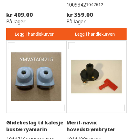
1009342
1047612
kr 409,00
kr 359,00
På lager
På lager
Legg i handlekurven
Legg i handlekurven
Glidebeslag til kalesje
Merit-navix
buster/yamarin
hovedstrømbryter