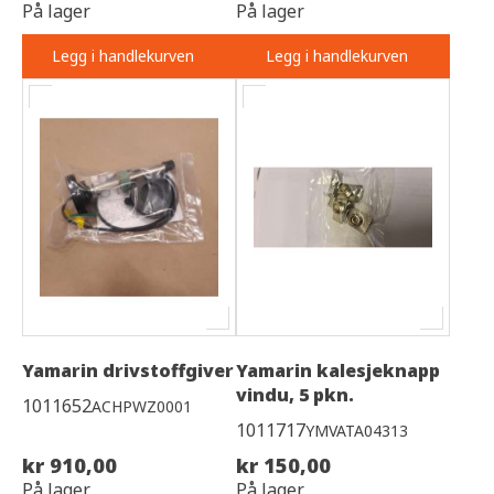
På lager
På lager
Legg i handlekurven
Legg i handlekurven
Yamarin drivstoffgiver
Yamarin kalesjeknapp
vindu, 5 pkn.
1011652
ACHPWZ0001
1011717
YMVATA04313
kr 910,00
kr 150,00
På lager
På lager