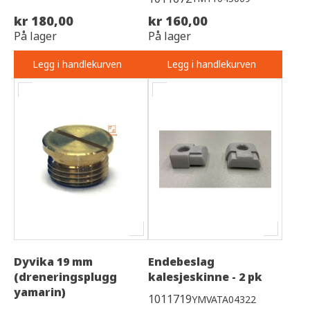
kr 180,00
kr 160,00
På lager
På lager
Legg i handlekurven
Legg i handlekurven
Dyvika 19 mm
Endebeslag
(dreneringsplugg
kalesjeskinne - 2 pk
yamarin)
1011719
YMVATA04322