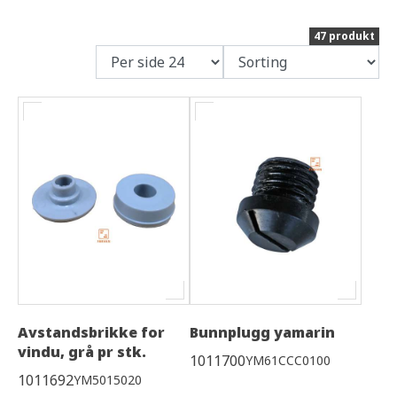
47 produkt
Avstandsbrikke for
Bunnplugg yamarin
vindu, grå pr stk.
1011700
YM61CCC0100
1011692
YM5015020