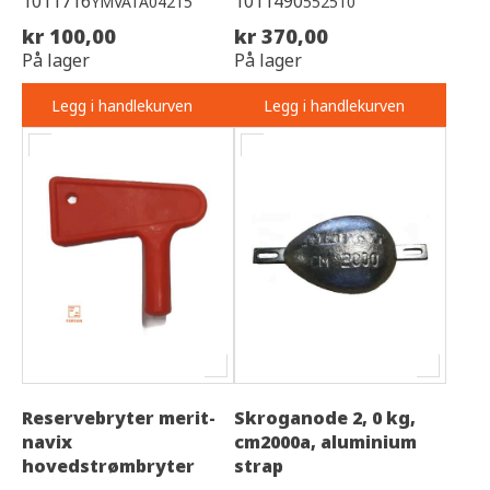
1011716
1011490
YMVATA04215
552510
kr 100,00
kr 370,00
På lager
På lager
Legg i handlekurven
Legg i handlekurven
Reservebryter merit-
Skroganode 2, 0 kg,
navix
cm2000a, aluminium
hovedstrømbryter
strap