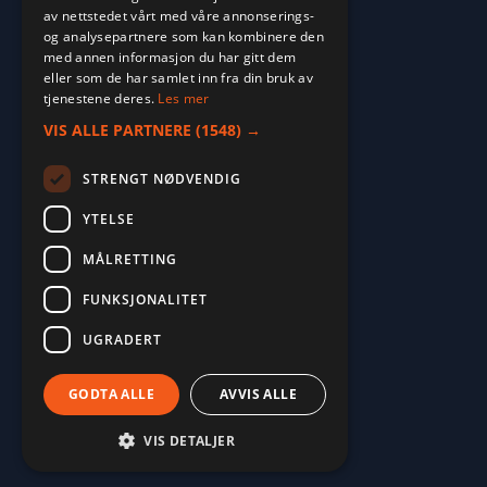
av nettstedet vårt med våre annonserings-
og analysepartnere som kan kombinere den
med annen informasjon du har gitt dem
eller som de har samlet inn fra din bruk av
tjenestene deres.
Les mer
VIS ALLE PARTNERE
(1548) →
STRENGT NØDVENDIG
YTELSE
MÅLRETTING
2026. ALL RIGHTS RESERVED.
FUNKSJONALITET
POWERED BY EMPORI CMS
UGRADERT
GODTA ALLE
AVVIS ALLE
VIS DETALJER