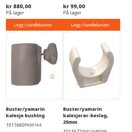
kr 880,00
kr 99,00
På lager
På lager
Legg i handlekurven
Legg i handlekurven
Buster/yamarin
Buster/yamarin
kalesje bushing
kalesjerør-beslag,
25mm
1011660
PA00164
1011672
YM11045009