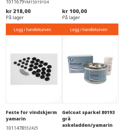
1011679
YM15019104
kr 218,00
kr 100,00
På lager
På lager
Legg i handlekurven
Legg i handlekurven
Feste for vindskjerm
Gelcoat sparkel 80193
yamarin
grå
askeladden/yamarin
1011478
552425