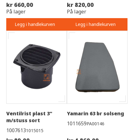
kr 660,00
kr 820,00
På lager
På lager
Legg i handlekurven
Legg i handlekurven
Ventilrist plast 3"
Yamarin 63 br solseng
m/stuss sort
1011659
PA00146
1007613
1015015