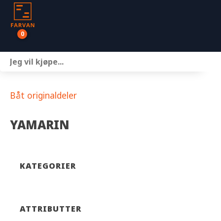
0
Båter
Motor
Båt originaldeler
Henger
YAMARIN
Nettbutikk
Om oss
KATEGORIER
Kontakt
ATTRIBUTTER