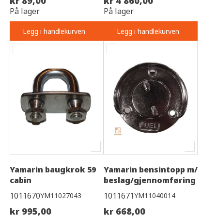
kr 89,00
kr 4 860,00
På lager
På lager
Legg i handlekurven
Legg i handlekurven
Yamarin baugkrok 59
Yamarin bensintopp m/
cabin
beslag/gjennomføring
1011670
1011671
YM11027043
YM11040014
kr 995,00
kr 668,00