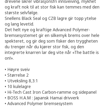
drevene sikrer vibrasjonsfri innsveiving, mykhet
og kraft nok til at stor fisk kan temmes med den
største selvfølge.
Snellens Black Seal og CZB lagre gir topp ytelse
og lang levetid.
Det helt nye og kraftige Advanced Polymer-
bremsesystemet gir en silkemyk brems over hele
spekteret, og gir deg som fisker den tryggheten
du trenger når du kjører stor fisk, og den
integrerte knarren lar deg vite når «The battle is
on!».
• Høyre sveiv
• Størrelse 2
• Utveksling 8,3:1
• 10 kulelagre
• Hi-Tech Cast Iron Carbon-ramme og sidepanel
• BOSS H.A.M : Japansk Hamai drivverk
• Advanced Polymer bremsesystem