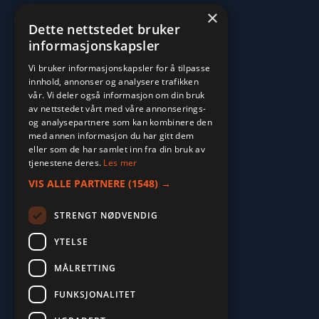
×
Dette nettstedet bruker
informasjonskapsler
Vi bruker informasjonskapsler for å tilpasse
innhold, annonser og analysere trafikken
vår. Vi deler også informasjon om din bruk
av nettstedet vårt med våre annonserings-
og analysepartnere som kan kombinere den
med annen informasjon du har gitt dem
eller som de har samlet inn fra din bruk av
tjenestene deres.
Les mer
VIS ALLE PARTNERE
(1548) →
STRENGT NØDVENDIG
YTELSE
MÅLRETTING
2026. ALL RIGHTS RESERVED.
FUNKSJONALITET
POWERED BY EMPORI CMS