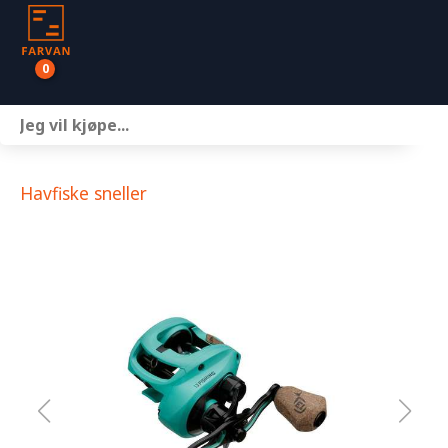
0
Båter
Motor
Havfiske sneller
Henger
Nettbutikk
Om oss
Kontakt