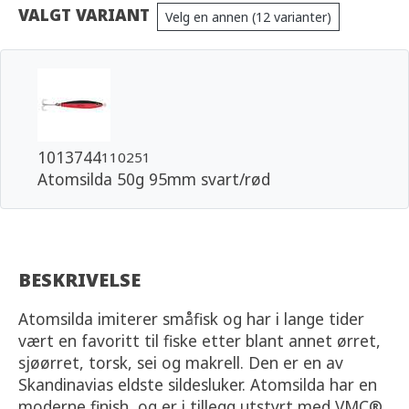
VALGT VARIANT
Velg en annen (12 varianter)
1013744
110251
Atomsilda 50g 95mm svart/rød
BESKRIVELSE
Atomsilda imiterer småfisk og har i lange tider
vært en favoritt til fiske etter blant annet ørret,
sjøørret, torsk, sei og makrell. Den er en av
Skandinavias eldste sildesluker. Atomsilda har en
moderne finish, og er i tillegg utstyrt med VMC®