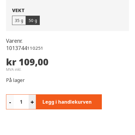
VEKT
35 g
50 g
Varenr.
1013744
110251
kr 109,00
MVA inkl.
På lager
-
+
Legg i handlekurven