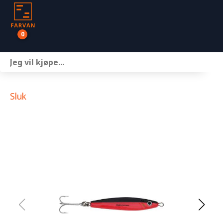
0
Båter
Motor
Sluk
Henger
Nettbutikk
Om oss
Kontakt