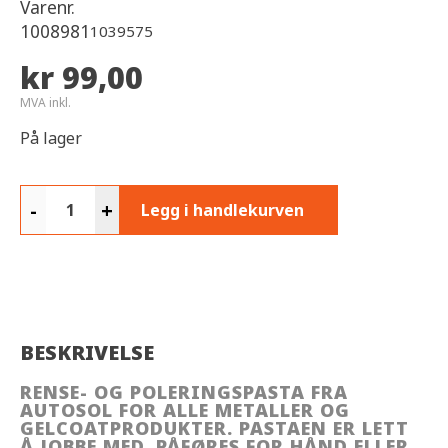
Varenr.
1008981
1039575
kr 99,00
MVA inkl.
På lager
-
+
Legg i handlekurven
BESKRIVELSE
RENSE- OG POLERINGSPASTA FRA
AUTOSOL FOR ALLE METALLER OG
GELCOATPRODUKTER. PASTAEN ER LETT
Å JOBBE MED. PÅFØRES FOR HÅND ELLER