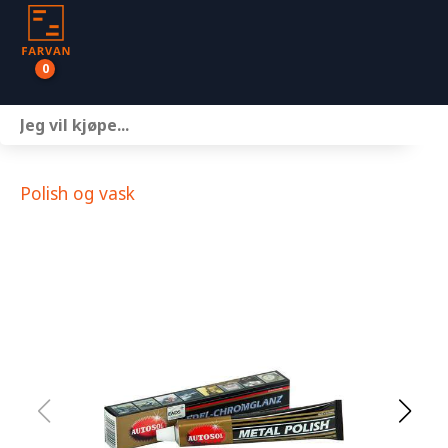
0
Båter
Motor
Polish og vask
Henger
Nettbutikk
Om oss
Kontakt