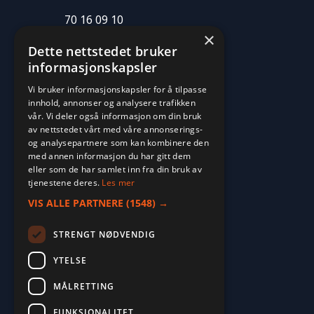
70 16 09 10
×
fritid@farvan.no
Dette nettstedet bruker
informasjonskapsler
Vi bruker informasjonskapsler for å tilpasse
innhold, annonser og analysere trafikken
vår. Vi deler også informasjon om din bruk
av nettstedet vårt med våre annonserings-
og analysepartnere som kan kombinere den
med annen informasjon du har gitt dem
eller som de har samlet inn fra din bruk av
tjenestene deres.
Les mer
VIS ALLE PARTNERE
(1548) →
STRENGT NØDVENDIG
YTELSE
MÅLRETTING
FUNKSJONALITET