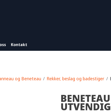
oss
Kontakt
anneau og Beneteau
Rekker, beslag og badestiger
BENETEAU
UTVENDIG