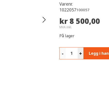
Varenr.
1022057
100057
kr 8 500,00
MVA inkl.
På lager
-
+
Legg i ha