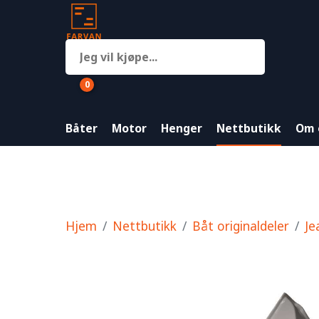
0
Båter
Motor
Henger
Nettbutikk
Om 
Hjem
Nettbutikk
Båt originaldeler
Je