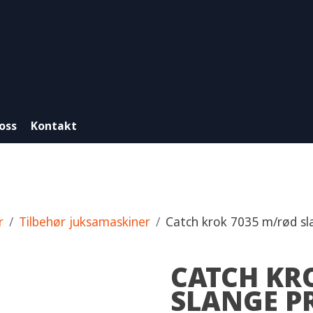
oss
Kontakt
r
Tilbehør juksamaskiner
Catch krok 7035 m/rød sl
CATCH KR
SLANGE P