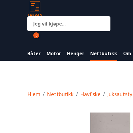
0
Båter
Motor
Henger
Nettbutikk
Om 
Hjem
Nettbutikk
Havfiske
Juksautsty