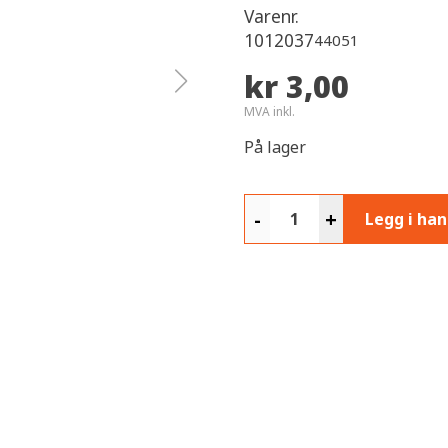
Varenr.
1012037
44051
kr 3,00
MVA inkl.
På lager
-
+
Legg i ha