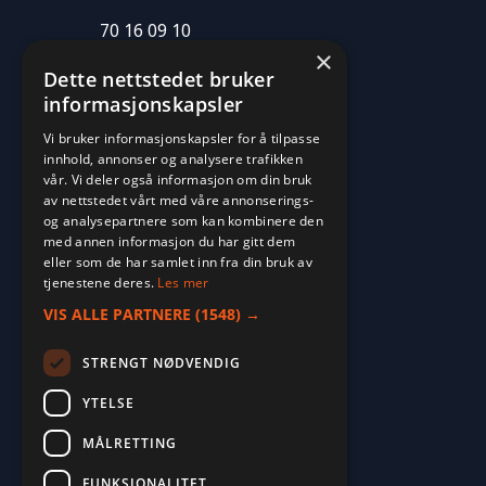
70 16 09 10
×
fritid@farvan.no
Dette nettstedet bruker
informasjonskapsler
Vi bruker informasjonskapsler for å tilpasse
innhold, annonser og analysere trafikken
vår. Vi deler også informasjon om din bruk
av nettstedet vårt med våre annonserings-
og analysepartnere som kan kombinere den
med annen informasjon du har gitt dem
eller som de har samlet inn fra din bruk av
tjenestene deres.
Les mer
VIS ALLE PARTNERE
(1548) →
STRENGT NØDVENDIG
YTELSE
MÅLRETTING
FUNKSJONALITET