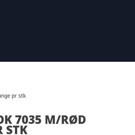
ange pr stk
OK 7035 M/RØD
R STK