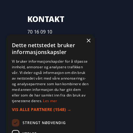
KONTAKT
70 16 09 10
×
fritid@farvan.no
Dette nettstedet bruker
informasjonskapsler
Vi bruker informasjonskapsler for å tilpasse
innhold, annonser og analysere trafikken
vår. Vi deler også informasjon om din bruk
av nettstedet vårt med våre annonserings-
og analysepartnere som kan kombinere den
med annen informasjon du har gitt dem
eller som de har samlet inn fra din bruk av
tjenestene deres.
Les mer
VIS ALLE PARTNERE
(1548) →
STRENGT NØDVENDIG