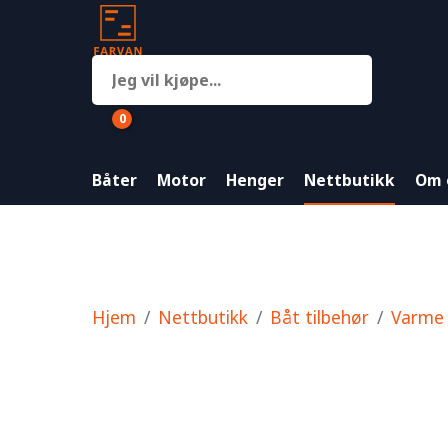
0
Båter
Motor
Henger
Nettbutikk
Om 
Hjem
Nettbutikk
Båt tilbehør
Varme