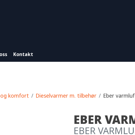
oss
Kontakt
 og komfort
Dieselvarmer m. tilbehør
Eber varmluf
EBER VAR
EBER VARMLU