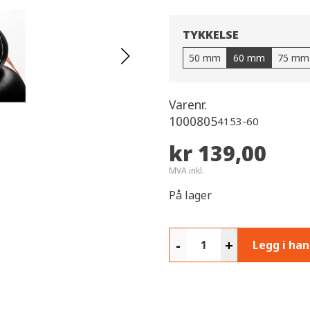
TYKKELSE
50 mm
60 mm
75 mm
Varenr.
1000805
4153-60
kr 139,00
MVA inkl.
På lager
-
+
Legg i ha