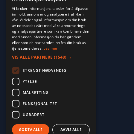
Vi bruker informasjonskapsler for å tilpasse
innhold, annonser og analysere trafikken
vår. Vi deler også informasjon om din bruk
av nettstedet vårt med våre annonserings-
og analysepartnere som kan kombinere den
med annen informasjon du har gitt dem
eller som de har samlet inn fra din bruk av
tjenestene deres.
Les mer
VIS ALLE PARTNERE
(1548) →
STRENGT NØDVENDIG
YTELSE
MÅLRETTING
2026. ALL RIGHTS RESERVED.
FUNKSJONALITET
POWERED BY EMPORI CMS
UGRADERT
GODTA ALLE
AVVIS ALLE