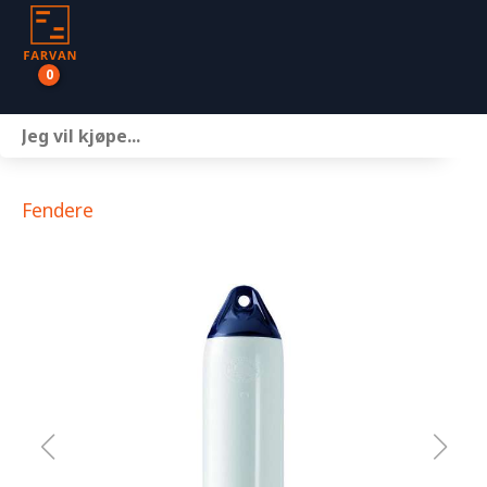
0
Båter
Motor
Fendere
Henger
Nettbutikk
Om oss
Kontakt