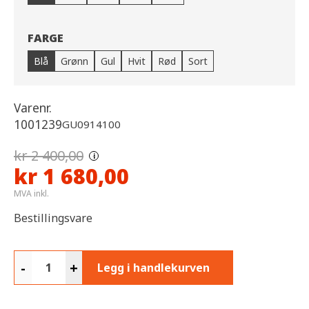
FARGE
Blå
Grønn
Gul
Hvit
Rød
Sort
Varenr.
1001239
GU0914100
kr 2 400,00
i
kr 1 680,00
MVA inkl.
Bestillingsvare
-
+
Legg i handlekurven