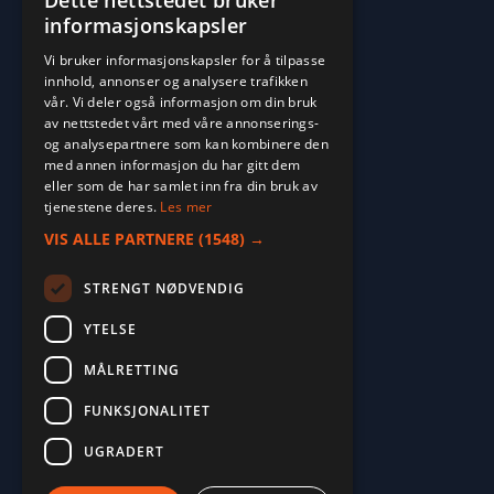
Dette nettstedet bruker
informasjonskapsler
Vi bruker informasjonskapsler for å tilpasse
innhold, annonser og analysere trafikken
vår. Vi deler også informasjon om din bruk
av nettstedet vårt med våre annonserings-
og analysepartnere som kan kombinere den
med annen informasjon du har gitt dem
eller som de har samlet inn fra din bruk av
tjenestene deres.
Les mer
VIS ALLE PARTNERE
(1548) →
STRENGT NØDVENDIG
YTELSE
MÅLRETTING
2026. ALL RIGHTS RESERVED.
FUNKSJONALITET
POWERED BY EMPORI CMS
UGRADERT