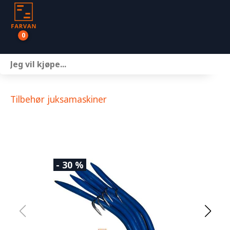
0
Båter
Motor
Tilbehør juksamaskiner
Henger
Nettbutikk
- 30 %
Om oss
Kontakt