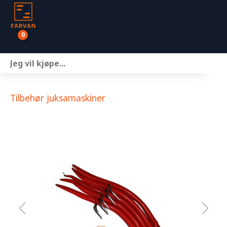
0
Båter
Motor
Tilbehør juksamaskiner
Henger
Nettbutikk
Om oss
Kontakt