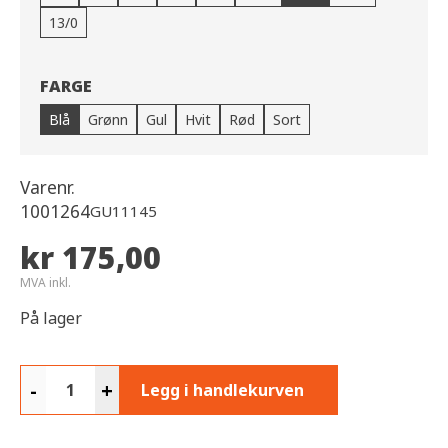
13/0
FARGE
Blå
Grønn
Gul
Hvit
Rød
Sort
Varenr.
1001264
GU11145
kr 175,00
MVA inkl.
På lager
-
+
Legg i handlekurven