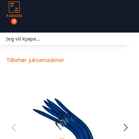
0
Båter
Motor
Tilbehør juksamaskiner
Henger
Nettbutikk
Om oss
Kontakt