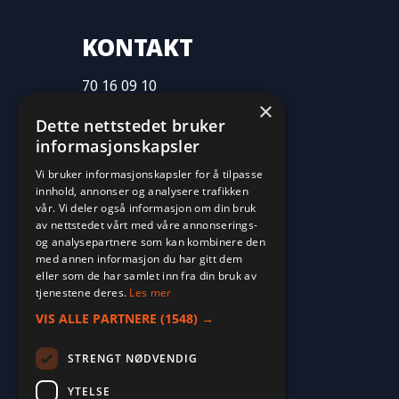
KONTAKT
70 16 09 10
×
fritid@farvan.no
Dette nettstedet bruker
informasjonskapsler
Vi bruker informasjonskapsler for å tilpasse
innhold, annonser og analysere trafikken
vår. Vi deler også informasjon om din bruk
av nettstedet vårt med våre annonserings-
og analysepartnere som kan kombinere den
med annen informasjon du har gitt dem
eller som de har samlet inn fra din bruk av
tjenestene deres.
Les mer
VIS ALLE PARTNERE
(1548) →
STRENGT NØDVENDIG
YTELSE