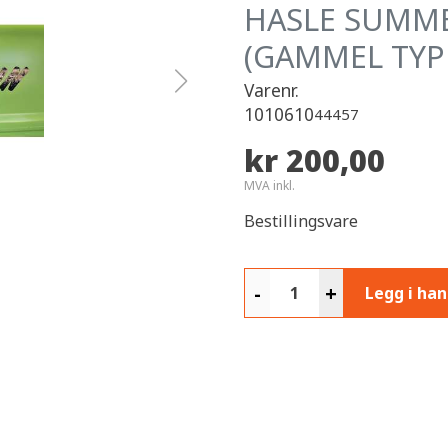
HASLE SUMME
(GAMMEL TYP
Varenr.
1010610
44457
kr 200,00
MVA inkl.
Bestillingsvare
-
+
Legg i ha