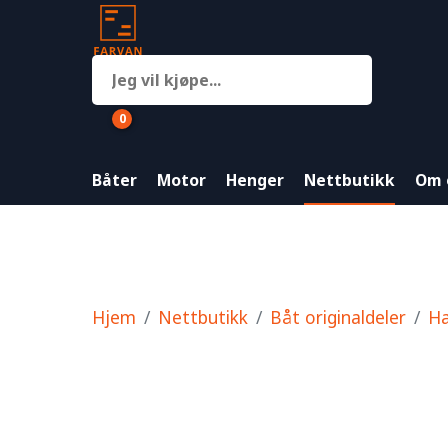
0
Båter
Motor
Henger
Nettbutikk
Om 
Hjem
Nettbutikk
Båt originaldeler
Ha