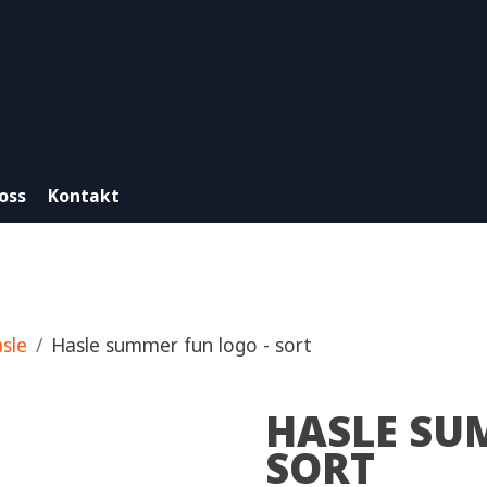
oss
Kontakt
sle
Hasle summer fun logo - sort
HASLE SU
SORT