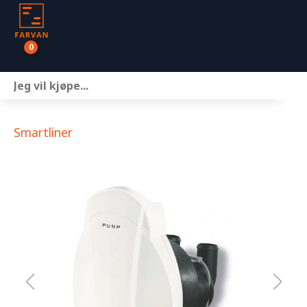
0
Båter
Motor
Smartliner
Henger
Nettbutikk
Om oss
Kontakt