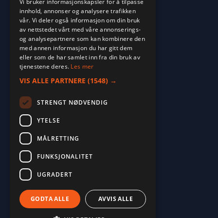
Vi bruker informasjonskapsler for å tilpasse
innhold, annonser og analysere trafikken
vår. Vi deler også informasjon om din bruk
av nettstedet vårt med våre annonserings-
og analysepartnere som kan kombinere den
med annen informasjon du har gitt dem
eller som de har samlet inn fra din bruk av
tjenestene deres.
Les mer
VIS ALLE PARTNERE
(1548) →
STRENGT NØDVENDIG
YTELSE
MÅLRETTING
2026. ALL RIGHTS RESERVED.
FUNKSJONALITET
POWERED BY EMPORI CMS
UGRADERT
GODTA ALLE
AVVIS ALLE