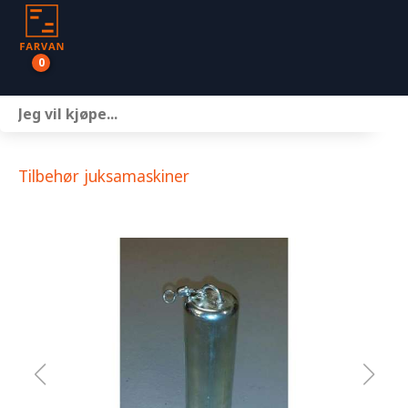
0
Båter
Motor
Tilbehør juksamaskiner
Henger
Nettbutikk
Om oss
Kontakt