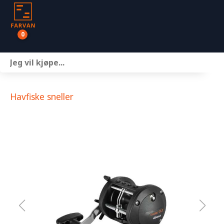
0
Båter
Motor
Havfiske sneller
Henger
Nettbutikk
Om oss
Kontakt