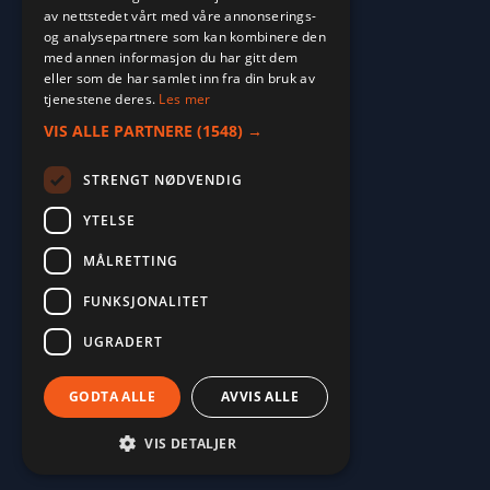
av nettstedet vårt med våre annonserings-
og analysepartnere som kan kombinere den
med annen informasjon du har gitt dem
eller som de har samlet inn fra din bruk av
tjenestene deres.
Les mer
VIS ALLE PARTNERE
(1548) →
STRENGT NØDVENDIG
YTELSE
MÅLRETTING
2026. ALL RIGHTS RESERVED.
FUNKSJONALITET
POWERED BY EMPORI CMS
UGRADERT
GODTA ALLE
AVVIS ALLE
VIS DETALJER