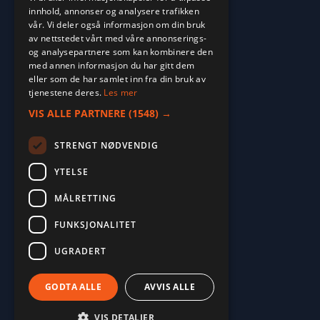
innhold, annonser og analysere trafikken
vår. Vi deler også informasjon om din bruk
av nettstedet vårt med våre annonserings-
og analysepartnere som kan kombinere den
med annen informasjon du har gitt dem
eller som de har samlet inn fra din bruk av
tjenestene deres.
Les mer
VIS ALLE PARTNERE
(1548) →
STRENGT NØDVENDIG
YTELSE
MÅLRETTING
2026. ALL RIGHTS RESERVED.
FUNKSJONALITET
POWERED BY EMPORI CMS
UGRADERT
GODTA ALLE
AVVIS ALLE
VIS DETALJER