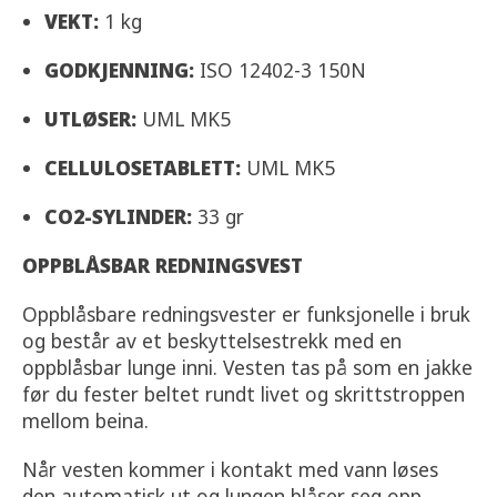
VEKT:
1 kg
GODKJENNING:
ISO 12402-3 150N
UTLØSER:
UML MK5
CELLULOSETABLETT:
UML MK5
CO2-SYLINDER:
33 gr
OPPBLÅSBAR REDNINGSVEST
Oppblåsbare redningsvester er funksjonelle i bruk
og består av et beskyttelsestrekk med en
oppblåsbar lunge inni. Vesten tas på som en jakke
før du fester beltet rundt livet og skrittstroppen
mellom beina.
Når vesten kommer i kontakt med vann løses
den automatisk ut og lungen blåser seg opp.