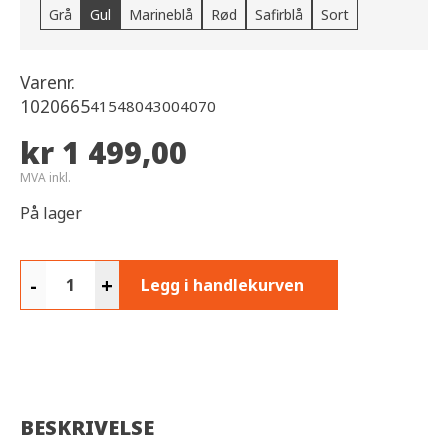
Grå
Gul
Marineblå
Rød
Safirblå
Sort
Varenr.
1020665
41548043004070
kr 1 499,00
MVA inkl.
På lager
-
+
Legg i handlekurven
BESKRIVELSE