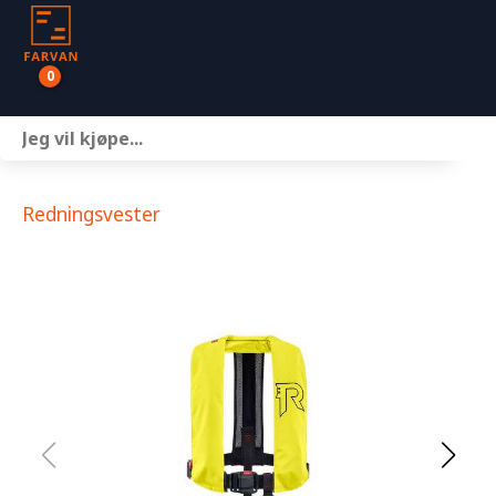
0
Båter
Motor
Redningsvester
Henger
Nettbutikk
Om oss
Kontakt