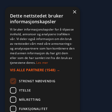
×
Dette nettstedet bruker
informasjonskapsler
Vi bruker informasjonskapsler for å tilpasse
innhold, annonser og analysere trafikken
vår. Vi deler også informasjon om din bruk
av nettstedet vårt med våre annonserings-
og analysepartnere som kan kombinere den
med annen informasjon du har gitt dem
eller som de har samlet inn fra din bruk av
tjenestene deres.
Les mer
VIS ALLE PARTNERE
(1548) →
STRENGT NØDVENDIG
YTELSE
MÅLRETTING
2026. ALL RIGHTS RESERVED.
FUNKSJONALITET
POWERED BY EMPORI CMS