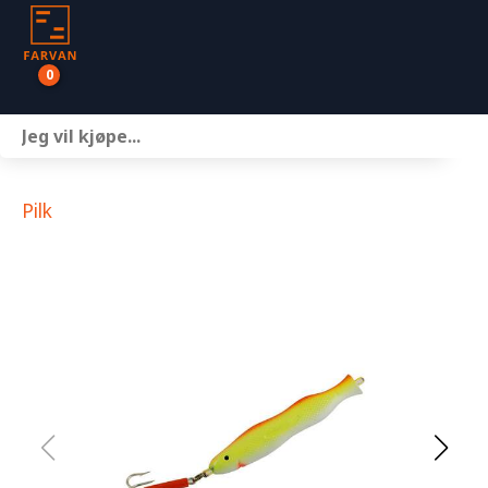
0
Båter
Motor
Pilk
Henger
Nettbutikk
Om oss
Kontakt