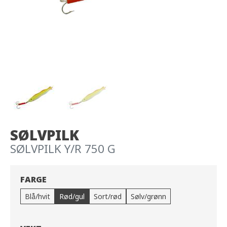
SØLVPILK
SØLVPILK Y/R 750 G
FARGE
Blå/hvit
Rød/gul
Sort/rød
Sølv/grønn