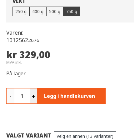
VEKT
250 g
400 g
500 g
750 g
Varenr.
1012562
2676
kr 329,00
MVA inkl.
På lager
-
+
Legg i handlekurven
VALGT VARIANT
Velg en annen (13 varianter)