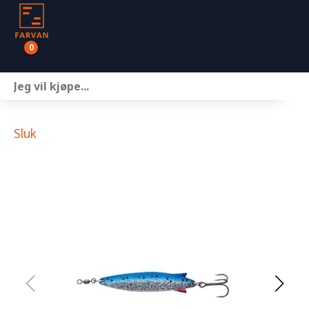
0
Båter
Motor
Sluk
Henger
Nettbutikk
Om oss
Kontakt