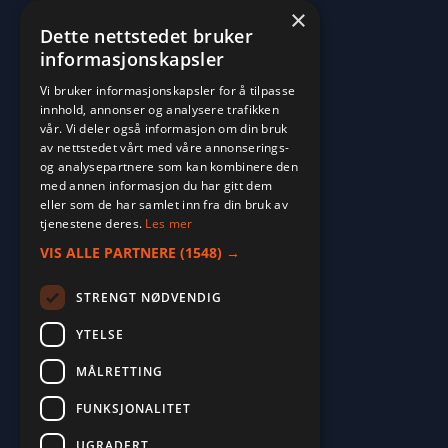
×
Dette nettstedet bruker
informasjonskapsler
Vi bruker informasjonskapsler for å tilpasse
innhold, annonser og analysere trafikken
vår. Vi deler også informasjon om din bruk
av nettstedet vårt med våre annonserings-
og analysepartnere som kan kombinere den
med annen informasjon du har gitt dem
eller som de har samlet inn fra din bruk av
tjenestene deres.
Les mer
VIS ALLE PARTNERE
(1548) →
STRENGT NØDVENDIG
YTELSE
MÅLRETTING
2026. ALL RIGHTS RESERVED.
FUNKSJONALITET
POWERED BY EMPORI CMS
UGRADERT