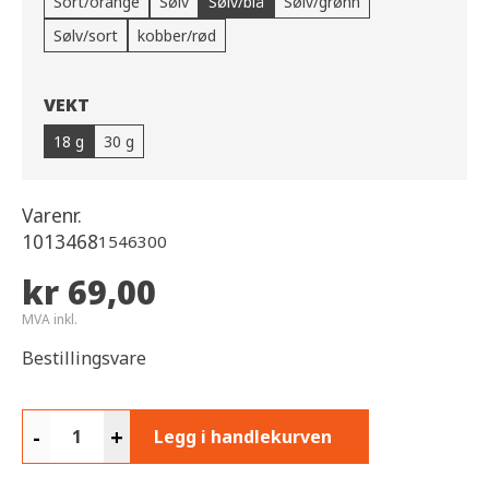
Sort/orange
Sølv
Sølv/blå
Sølv/grønn
Sølv/sort
kobber/rød
VEKT
18 g
30 g
Varenr.
1013468
1546300
kr 69,00
MVA inkl.
Bestillingsvare
-
+
Legg i handlekurven