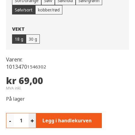
Sort/orange
Sølv
Sølv/blå
Sølv/grønn
Sølv/sort
kobber/rød
VEKT
18 g
30 g
Varenr.
1013470
1546302
kr 69,00
MVA inkl.
På lager
-
+
Legg i handlekurven