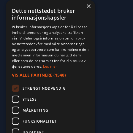
×
Dette nettstedet bruker
informasjonskapsler
Vi bruker informasjonskapsler for å tilpasse
innhold, annonser og analysere trafikken
vår. Vi deler også informasjon om din bruk
av nettstedet vårt med våre annonserings-
og analysepartnere som kan kombinere den
med annen informasjon du har gitt dem
eller som de har samlet inn fra din bruk av
tjenestene deres.
Les mer
VIS ALLE PARTNERE
(1548) →
STRENGT NØDVENDIG
YTELSE
MÅLRETTING
2026. ALL RIGHTS RESERVED.
FUNKSJONALITET
POWERED BY EMPORI CMS
UGRADERT