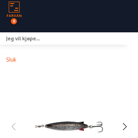
0
Båter
Motor
Sluk
Henger
Nettbutikk
Om oss
Kontakt