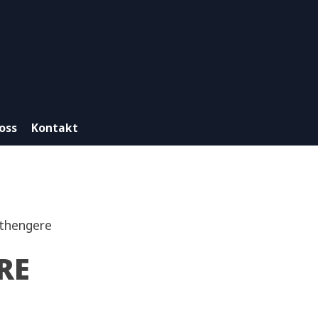
oss
Kontakt
åthengere
RE