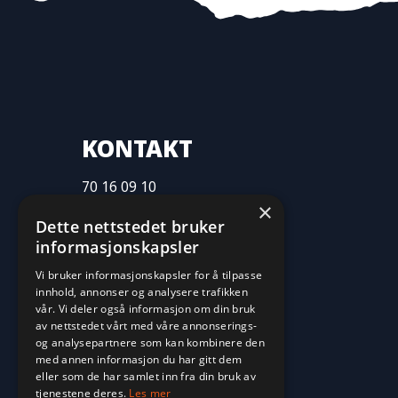
KONTAKT
70 16 09 10
×
fritid@farvan.no
Dette nettstedet bruker
informasjonskapsler
Vi bruker informasjonskapsler for å tilpasse
innhold, annonser og analysere trafikken
vår. Vi deler også informasjon om din bruk
av nettstedet vårt med våre annonserings-
og analysepartnere som kan kombinere den
med annen informasjon du har gitt dem
eller som de har samlet inn fra din bruk av
tjenestene deres.
Les mer