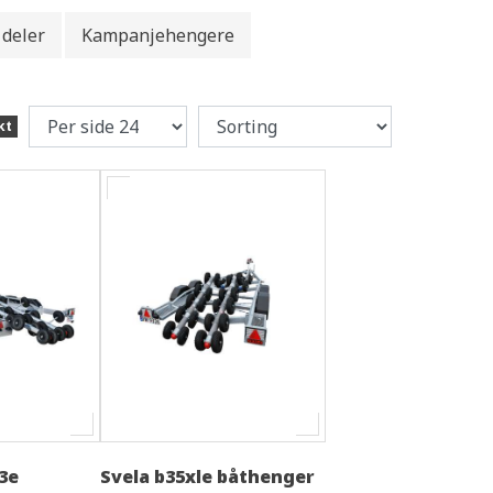
deler
Kampanjehengere
kt
3e
Svela b35xle båthenger