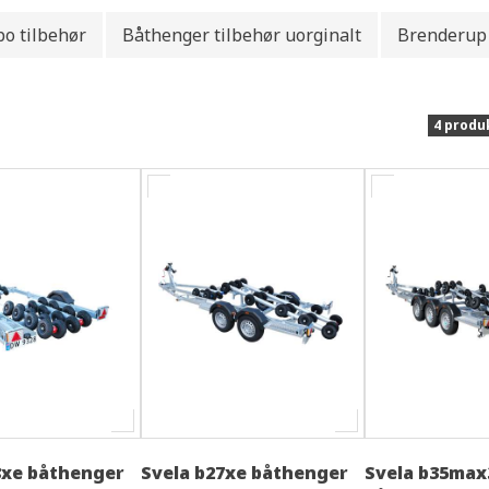
o tilbehør
Båthenger tilbehør uorginalt
Brenderup 
4 produ
8xe båthenger
Svela b27xe båthenger
Svela b35max