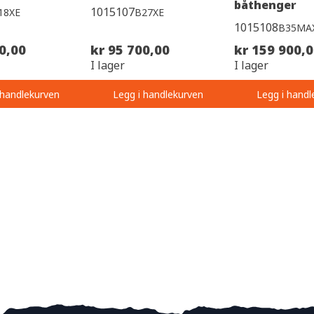
båthenger
1015107
18XE
B27XE
1015108
B35MA
0,00
kr 95 700,00
kr 159 900,
I lager
I lager
 handlekurven
Legg i handlekurven
Legg i handl