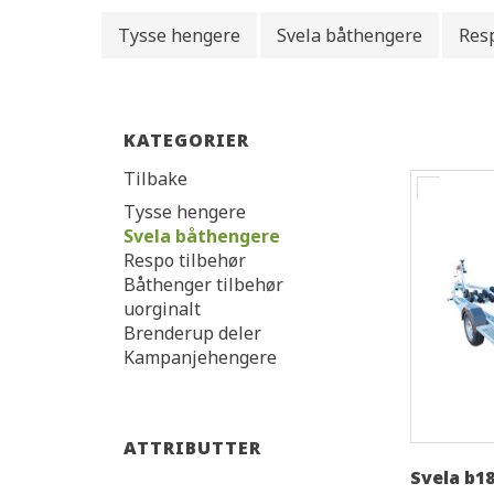
Tysse hengere
Svela båthengere
Resp
KATEGORIER
Tilbake
Tysse hengere
Svela båthengere
Respo tilbehør
Båthenger tilbehør
uorginalt
Brenderup deler
Kampanjehengere
ATTRIBUTTER
Svela b1