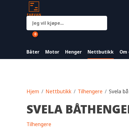
0
Båter
Motor
Henger
Nettbutikk
Om 
Hjem
Nettbutikk
Tilhengere
Svela b
SVELA BÅTHENGE
Tilhengere