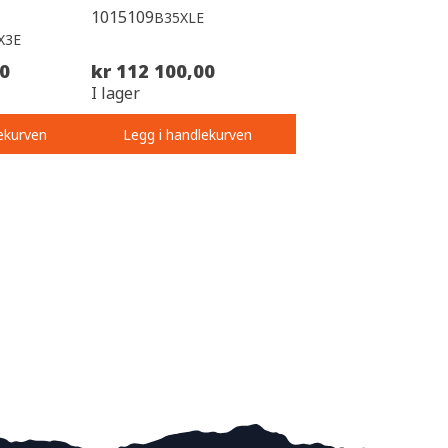
1015109
B35XLE
X3E
00
kr 112 100,00
I lager
ekurven
Legg i handlekurven