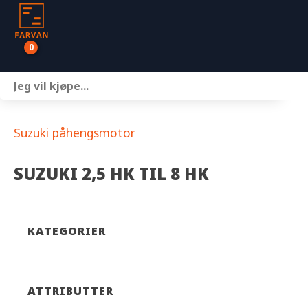
0
Båter
Motor
Suzuki påhengsmotor
Henger
SUZUKI 2,5 HK TIL 8 HK
Nettbutikk
Om oss
KATEGORIER
Kontakt
ATTRIBUTTER