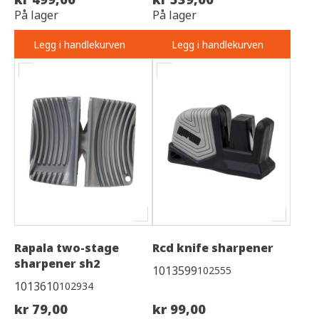
På lager
På lager
Legg i handlekurven
Legg i handlekurven
Rapala two-stage
Rcd knife sharpener
sharpener sh2
1013599
102555
1013610
102934
kr 79,00
kr 99,00