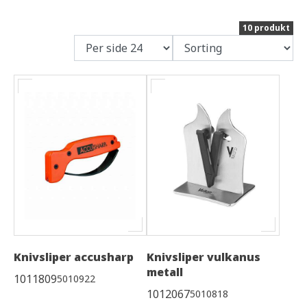
10 produkt
Knivsliper accusharp
Knivsliper vulkanus
metall
1011809
5010922
1012067
5010818