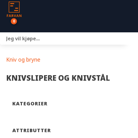
0
Båter
Motor
Kniv og bryne
Henger
KNIVSLIPERE OG KNIVSTÅL
Nettbutikk
Om oss
KATEGORIER
Kontakt
ATTRIBUTTER