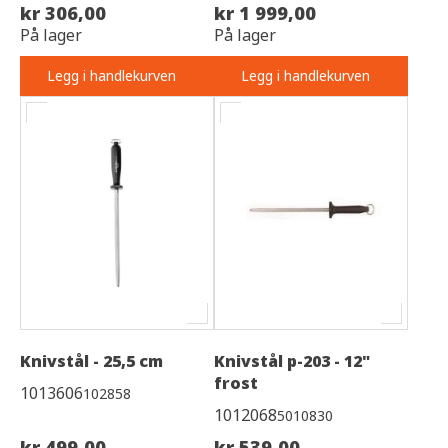
kr 306,00
kr 1 999,00
På lager
På lager
Legg i handlekurven
Legg i handlekurven
Knivstål - 25,5 cm
Knivstål p-203 - 12"
frost
1013606
102858
1012068
5010830
kr 499,00
kr 539,00