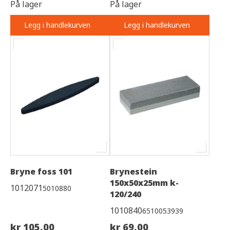
På lager
På lager
Legg i handlekurven
Legg i handlekurven
Bryne foss 101
Brynestein
150x50x25mm k-
1012071
5010880
120/240
1010840
6510053939
kr 105,00
kr 69,00