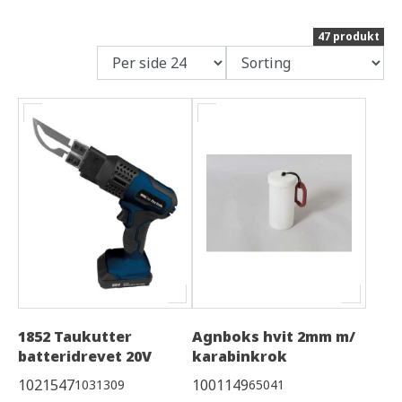
47 produkt
1852 Taukutter
Agnboks hvit 2mm m/
batteridrevet 20V
karabinkrok
1021547
1001149
1031309
65041