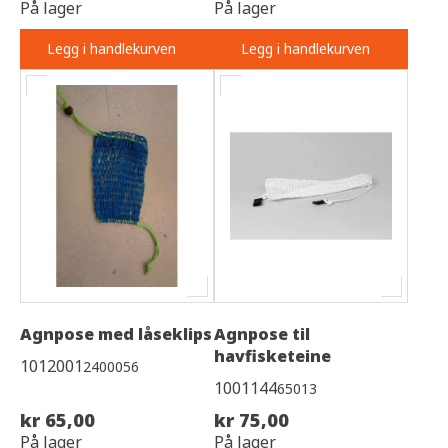
På lager
På lager
Legg i handlekurven
Legg i handlekurven
Agnpose med låseklips
Agnpose til
havfisketeine
1012001
2400056
1001144
65013
kr 65,00
kr 75,00
På lager
På lager