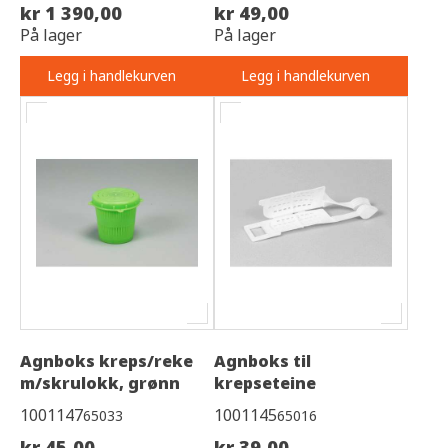
kr 1 390,00
kr 49,00
På lager
På lager
Legg i handlekurven
Legg i handlekurven
Agnboks kreps/reke
Agnboks til
m/skrulokk, grønn
krepseteine
1001147
1001145
65033
65016
kr 45,00
kr 39,00