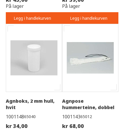
På lager
På lager
Legg i handlekurven
Legg i handlekurven
Agnboks, 2 mm hull,
Agnpose
hvit
hummerteine, dobbel
1001148
1001143
65040
65012
kr 34,00
kr 68,00