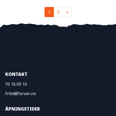
1
2
»
KONTAKT
70 16 09 10
fritid@farvan.no
ÅPNINGSTIDER