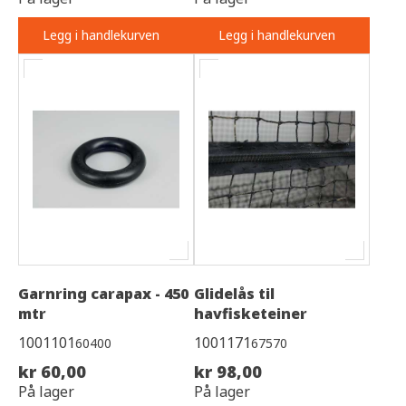
Legg i handlekurven
Legg i handlekurven
Garnring carapax - 450
Glidelås til
mtr
havfisketeiner
1001101
1001171
60400
67570
kr 60,00
kr 98,00
På lager
På lager