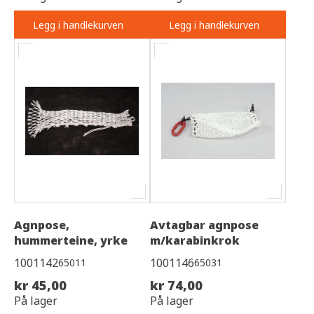
Legg i handlekurven
Legg i handlekurven
Agnpose,
Avtagbar agnpose
hummerteine, yrke
m/karabinkrok
1001142
1001146
65011
65031
kr 45,00
kr 74,00
På lager
På lager