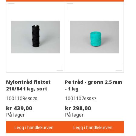
Nylontråd flettet
Pe tråd - grønn 2,5 mm
210/84 1 kg, sort
- 1 kg
1001109
1001107
63070
63037
kr 439,00
kr 298,00
På lager
På lager
Legg i handlekurven
Legg i handlekurven