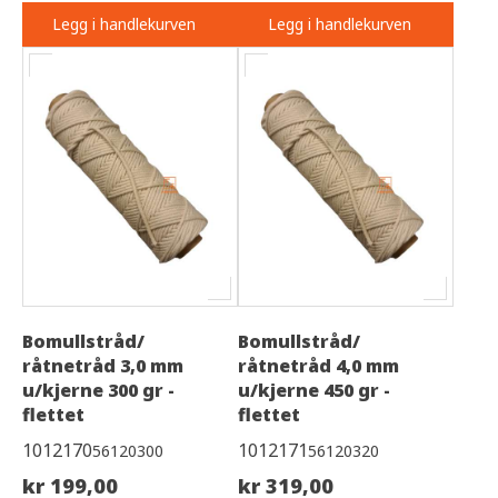
Legg i handlekurven
Legg i handlekurven
Bomullstråd/
Bomullstråd/
råtnetråd 3,0 mm
råtnetråd 4,0 mm
u/kjerne 300 gr -
u/kjerne 450 gr -
flettet
flettet
1012170
1012171
56120300
56120320
kr 199,00
kr 319,00