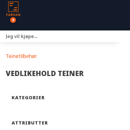
0
Båter
Motor
Teinetilbehør
Henger
VEDLIKEHOLD TEINER
Nettbutikk
Om oss
KATEGORIER
Kontakt
ATTRIBUTTER