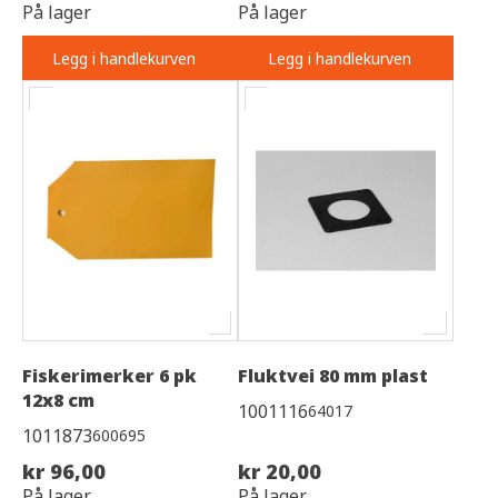
På lager
På lager
Legg i handlekurven
Legg i handlekurven
Fiskerimerker 6 pk
Fluktvei 80 mm plast
12x8 cm
1001116
64017
1011873
600695
kr 96,00
kr 20,00
På lager
På lager