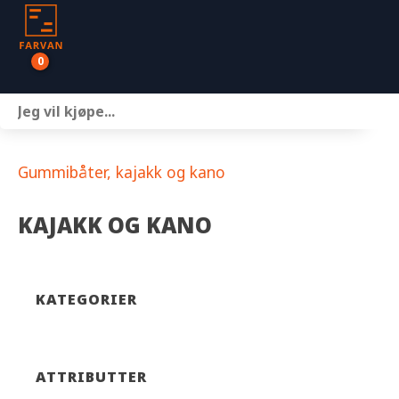
0
Båter
Motor
Gummibåter, kajakk og kano
Henger
KAJAKK OG KANO
Nettbutikk
Om oss
KATEGORIER
Kontakt
ATTRIBUTTER