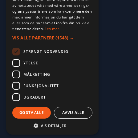
av nettstedet vårt med våre annonserings-
og analysepartnere som kan kombinere den
med annen informasjon du har gitt dem
eller som de har samlet inn fra din bruk av
tjenestene deres.
Les mer
VIS ALLE PARTNERE
(1548) →
STRENGT NØDVENDIG
YTELSE
MÅLRETTING
2026. ALL RIGHTS RESERVED.
FUNKSJONALITET
POWERED BY EMPORI CMS
UGRADERT
GODTA ALLE
AVVIS ALLE
VIS DETALJER