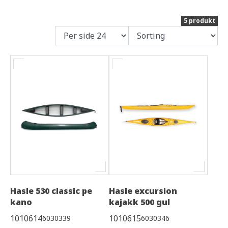
5 produkt
Hasle 530 classic pe
Hasle excursion
kano
kajakk 500 gul
1010614
1010615
6030339
6030346