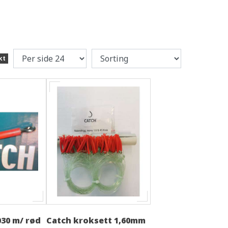
kt
030 m/ rød
Catch kroksett 1,60mm