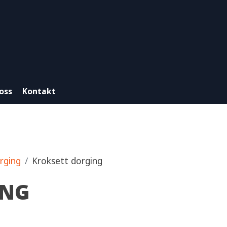
oss
Kontakt
orging
Kroksett dorging
ING