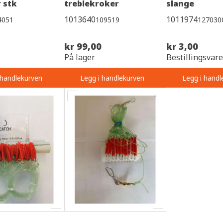
r stk
treblekroker
slange
1013640
1011974
4051
109519
127030
kr 99,00
kr 3,00
På lager
Bestillingsvare
 handlekurven
Legg i handlekurven
Legg i handl