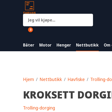
0
Båter
Motor
Henger
Nettbutikk
Om 
Hjem
Nettbutikk
Havfiske
Trolling-d
KROKSETT DORG
Trolling-dorging