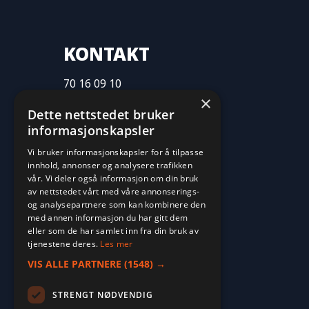
KONTAKT
70 16 09 10
×
fritid@farvan.no
Dette nettstedet bruker
informasjonskapsler
Vi bruker informasjonskapsler for å tilpasse
innhold, annonser og analysere trafikken
vår. Vi deler også informasjon om din bruk
av nettstedet vårt med våre annonserings-
og analysepartnere som kan kombinere den
med annen informasjon du har gitt dem
eller som de har samlet inn fra din bruk av
tjenestene deres.
Les mer
VIS ALLE PARTNERE
(1548) →
STRENGT NØDVENDIG