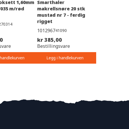
oksett 1,60mm
Smarthaler
7035 m/rød
makrellsnøre 20 stk
mustad nr 7 - ferdig
rigget
270314
1012967
41090
00
kr 385,00
svare
Bestillingsvare
 handlekurven
Legg i handlekurven