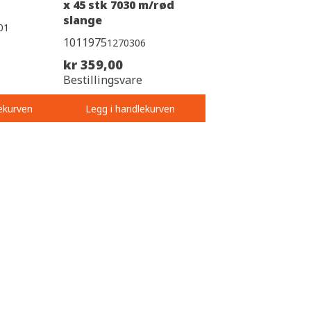
x 45 stk 7030 m/rød
slange
01
1011975
1270306
kr 359,00
Bestillingsvare
ekurven
Legg i handlekurven