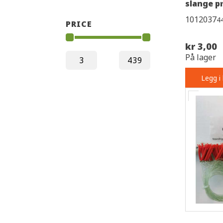
slange p
1012037
4
PRICE
kr 3,00
På lager
Legg i