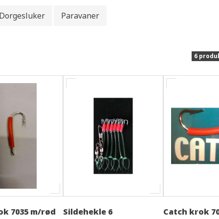
Dorgesluker
Paravaner
6 produ
ok 7035 m/rød
Sildehekle 6
Catch krok 7