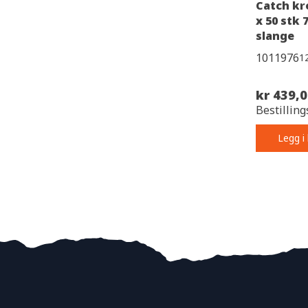
Catch kr
x 50 stk 
slange
1011976
1
kr 439,
Bestilling
Legg i