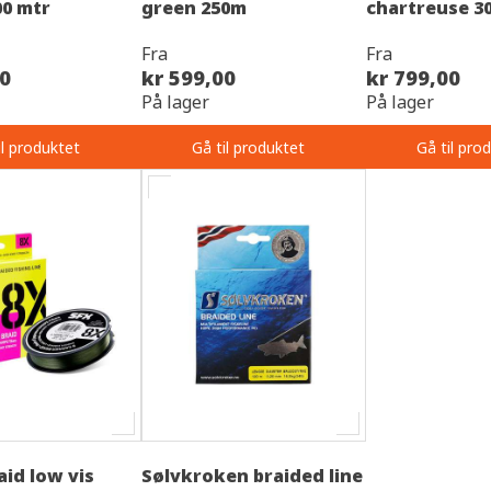
00 mtr
green 250m
chartreuse 3
Fra
Fra
00
kr 599,00
kr 799,00
På lager
På lager
il produktet
Gå til produktet
Gå til pro
aid low vis
Sølvkroken braided line