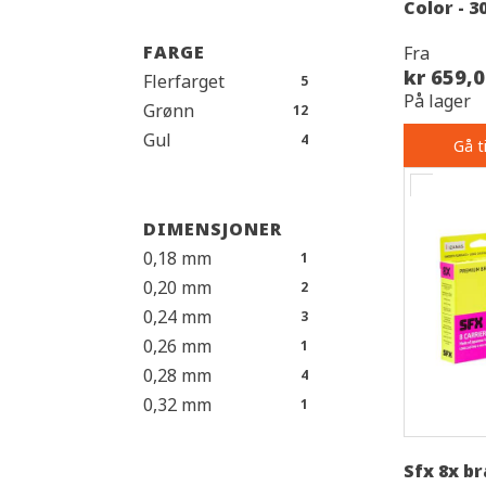
Color - 3
FARGE
Fra
kr 659,
Flerfarget
5
På lager
Grønn
12
Gul
4
Gå t
DIMENSJONER
0,18 mm
1
0,20 mm
2
0,24 mm
3
0,26 mm
1
0,28 mm
4
0,32 mm
1
0,33 mm
4
0,37 mm
2
Sfx 8x br