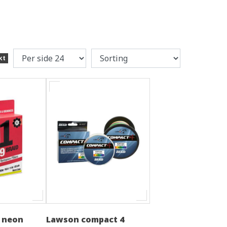
kt
d neon
Lawson compact 4