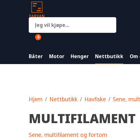
0
Båter
Motor
Henger
Nettbutikk
Om 
Hjem
Nettbutikk
Havfiske
Sene, mult
MULTIFILAMENT
Sene, multifilament og fortom