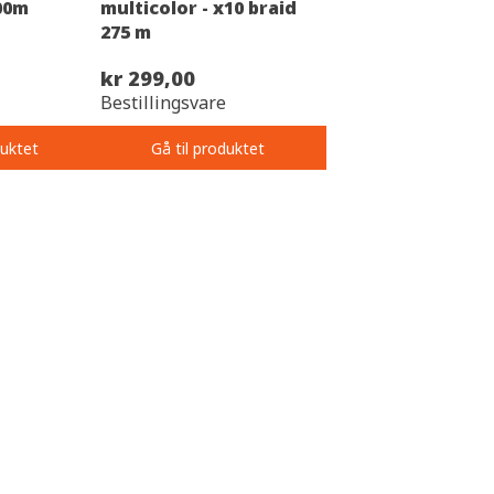
00m
multicolor - x10 braid
275 m
kr 299,00
Bestillingsvare
duktet
Gå til produktet