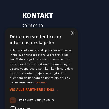
KONTAKT
70 16 09 10
×
fritid@farvan.no
Dette nettstedet bruker
informasjonskapsler
Vi bruker informasjonskapsler for å tilpasse
innhold, annonser og analysere trafikken
vår. Vi deler også informasjon om din bruk
av nettstedet vårt med våre annonserings-
og analysepartnere som kan kombinere den
med annen informasjon du har gitt dem
eller som de har samlet inn fra din bruk av
tjenestene deres.
Les mer
VIS ALLE PARTNERE
(1548) →
STRENGT NØDVENDIG