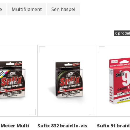
e
Multifilament
Sen haspel
6 produ
 Meter Multi
Sufix 832 braid lo-vis
Sufix 91 brai