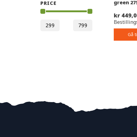
0,40 mm
green 2
2
PRICE
0,42 mm
1
kr 449,
Bestilling
Gå t