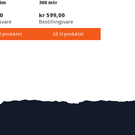
75m
300 mtr
00
kr 599,00
svare
Bestillingsvare
il produktet
Gå til produktet