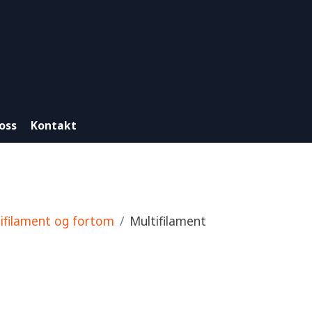
oss
Kontakt
ifilament og fortom
Multifilament