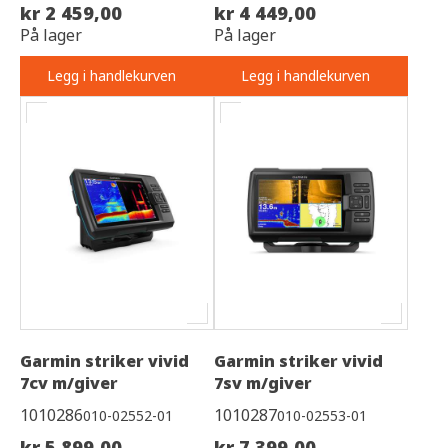
kr 2 459,00
kr 4 449,00
På lager
På lager
Legg i handlekurven
Legg i handlekurven
Garmin striker vivid
Garmin striker vivid
7cv m/giver
7sv m/giver
1010286
1010287
010-02552-01
010-02553-01
kr 5 899,00
kr 7 399,00