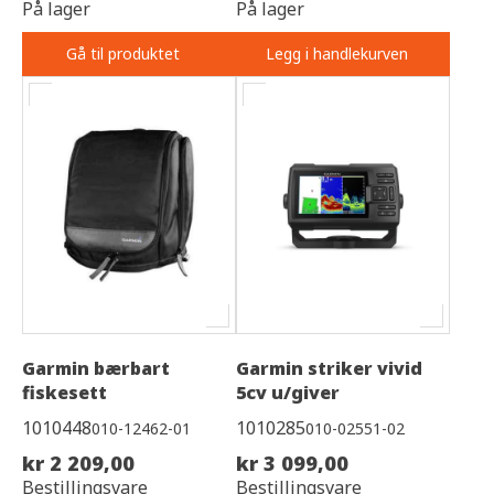
På lager
På lager
Gå til produktet
Legg i handlekurven
Garmin bærbart
Garmin striker vivid
fiskesett
5cv u/giver
1010448
1010285
010-12462-01
010-02551-02
kr 2 209,00
kr 3 099,00
Bestillingsvare
Bestillingsvare