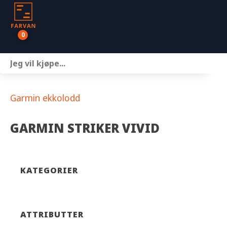
0
Båter
Motor
Garmin ekkolodd
Henger
GARMIN STRIKER VIVID
Nettbutikk
Om oss
KATEGORIER
Kontakt
ATTRIBUTTER