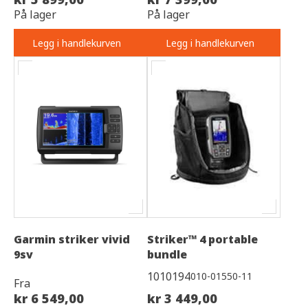
På lager
På lager
Legg i handlekurven
Legg i handlekurven
Garmin striker vivid
Striker™ 4 portable
9sv
bundle
1010194
010-01550-11
Fra
kr 6 549,00
kr 3 449,00