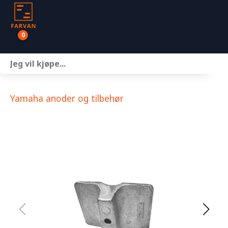
0
Båter
Motor
Yamaha anoder og tilbehør
Henger
Nettbutikk
Om oss
Kontakt