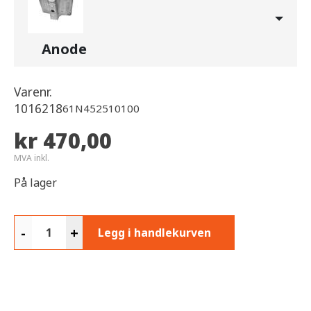
Anode
Varenr.
1016218
61N452510100
kr 470,00
MVA inkl.
På lager
-
+
Legg i handlekurven