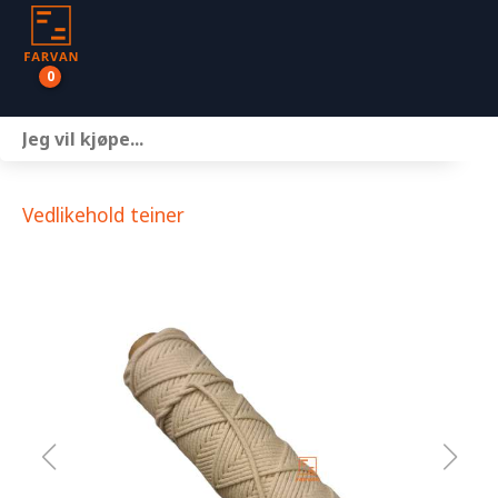
0
Båter
Motor
Vedlikehold teiner
Henger
Nettbutikk
Om oss
Kontakt