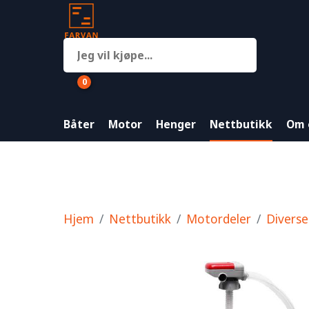
0
Båter
Motor
Henger
Nettbutikk
Om 
Hjem
Nettbutikk
Motordeler
Diverse