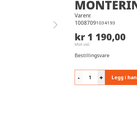
MONTERIN
Varenr.
1008709
1034193
kr 1 190,00
MVA inkl.
Bestillingsvare
-
+
Legg i ha