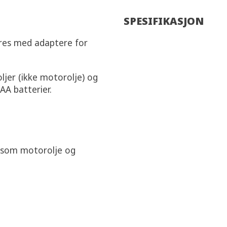
SPESIFIKASJON
res med adaptere for
oljer (ikke motorolje) og
AA batterier.
r som motorolje og