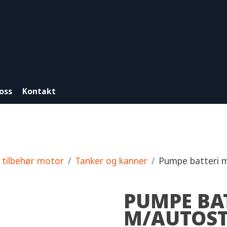
oss
Kontakt
 tilbehør motor
Tanker og kanner
Pumpe batteri m
PUMPE BA
M/AUTOST