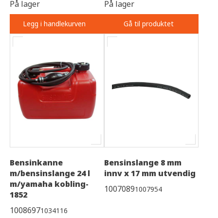
På lager
På lager
Legg i handlekurven
Gå til produktet
Bensinkanne
Bensinslange 8 mm
m/bensinslange 24 l
innv x 17 mm utvendig
m/yamaha kobling-
1007089
1007954
1852
1008697
1034116