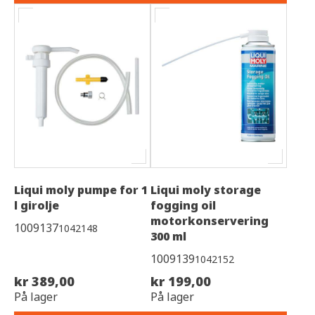
Liqui moly pumpe for 1
Liqui moly storage
l girolje
fogging oil
motorkonservering
1009137
1042148
300 ml
1009139
1042152
kr 389,00
kr 199,00
På lager
På lager