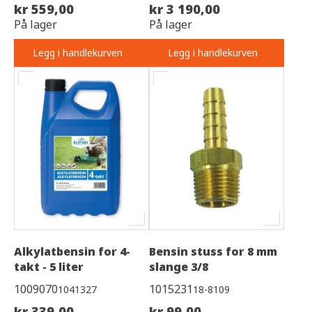
kr 559,00
kr 3 190,00
På lager
På lager
Legg i handlekurven
Legg i handlekurven
Alkylatbensin for 4-
Bensin stuss for 8 mm
takt - 5 liter
slange 3/8
1009070
1015231
1041327
18-8109
kr 339,00
kr 99,00