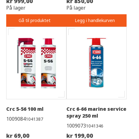
kr 999,00
kr 850,00
På lager
På lager
Gå til produktet
Legg i handlekurven
Crc 5-56 100 ml
Crc 6-66 marine service
spray 250 ml
1009084
1041387
1009073
1041346
kr 69,00
kr 199,00