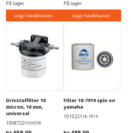
På lager
På lager
Legg i handlekurven
Legg i handlekurven
Drivstoffilter 10
Filter 18-7919 spin on
micron, 16 mm,
yamaha
universal
1015221
18-7919
1008722
1034330
kr 659,00
kr 489,00