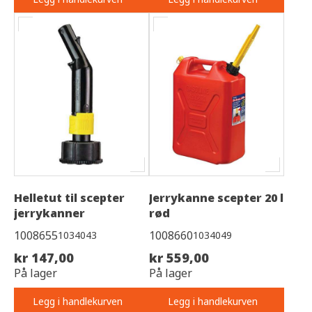
Helletut til scepter
Jerrykanne scepter 20 l
jerrykanner
rød
1008655
1008660
1034043
1034049
kr 147,00
kr 559,00
På lager
På lager
Legg i handlekurven
Legg i handlekurven