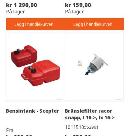
kr 1 290,00
kr 159,00
På lager
På lager
Legg i handlekurven
Legg i handlekurven
Bensintank - Scepter
Bränslefilter racor
snapp, l 16->, lx 16->
1011510
552961
Fra