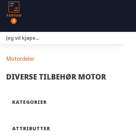
0
Båter
Motor
Motordeler
Henger
DIVERSE TILBEHØR MOTOR
Nettbutikk
Om oss
KATEGORIER
Kontakt
ATTRIBUTTER