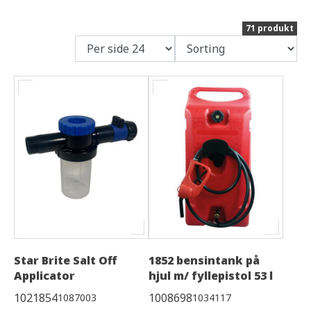
71 produkt
Star Brite Salt Off
1852 bensintank på
Applicator
hjul m/ fyllepistol 53 l
1021854
1008698
1087003
1034117