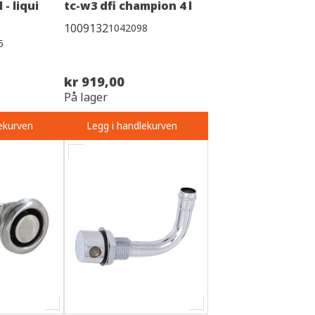
 - liqui
tc-w3 dfi champion 4 l
1009132
1042098
5
kr 919,00
På lager
ekurven
Legg i handlekurven