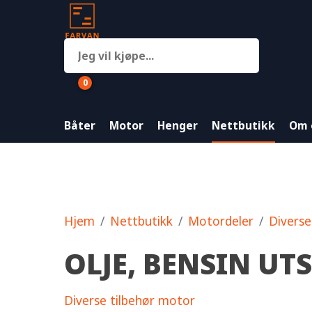
0
Båter
Motor
Henger
Nettbutikk
Om 
Hjem
Nettbutikk
Motordeler
Diverse
OLJE, BENSIN UT
Diverse tilbehør motor