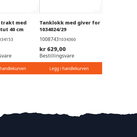
l trakt med
Tanklokk med giver for
 tut 40 cm
1034024/29
1008743
034153
1034360
kr 629,00
svare
Bestillingsvare
 handlekurven
Legg i handlekurven