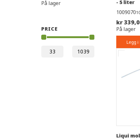
- 5 liter
På lager
1009070
1
kr 339,
PRICE
På lager
Legg i
Liqui mo