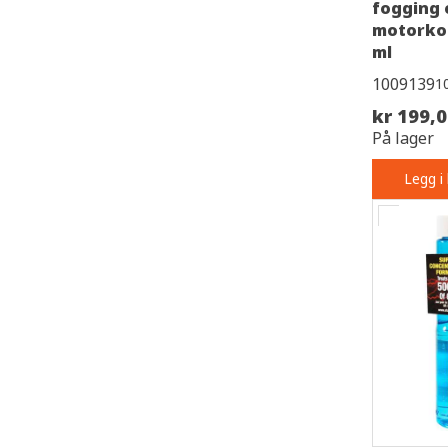
fogging 
motorkon
ml
1009139
1
kr 199,
På lager
Legg i