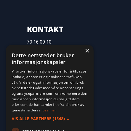
KONTAKT
70 16 09 10
×
fritid@farvan.no
Dette nettstedet bruker
informasjonskapsler
Vi bruker informasjonskapsler for å tilpasse
innhold, annonser og analysere trafikken
vår. Vi deler også informasjon om din bruk
av nettstedet vårt med våre annonserings-
og analysepartnere som kan kombinere den
med annen informasjon du har gitt dem
eller som de har samlet inn fra din bruk av
tjenestene deres.
Les mer
VIS ALLE PARTNERE
(1548) →