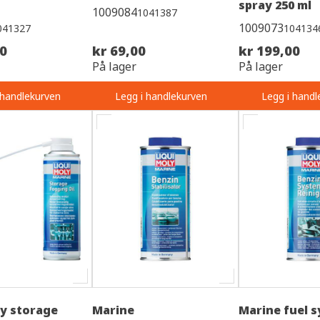
spray 250 ml
1009084
1041387
1009073
041327
104134
00
kr 69,00
kr 199,00
På lager
På lager
 handlekurven
Legg i handlekurven
Legg i handl
ly storage
Marine
Marine fuel 