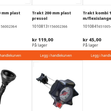
0 mm plast
Trakt 200 mm plast
Trakt kombi 
pressol
m/flexislang
1010813
1010841
156002364
1156002366
651005
kr 119,00
kr 45,00
På lager
På lager
 handlekurven
Legg i handlekurven
Legg i handl