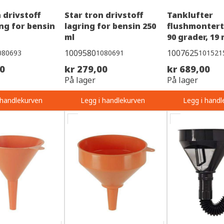
 drivstoff
Star tron drivstoff
Tanklufter
ng for bensin
lagring for bensin 250
flushmontert
ml
90 grader, 19
1009580
1007625
080693
1080691
101521
00
kr 279,00
kr 689,00
På lager
På lager
 handlekurven
Legg i handlekurven
Legg i handl