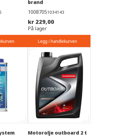
brand
1008705
6
1034143
kr 229,00
På lager
ekurven
Legg i handlekurven
system
Motorolje outboard 2 t