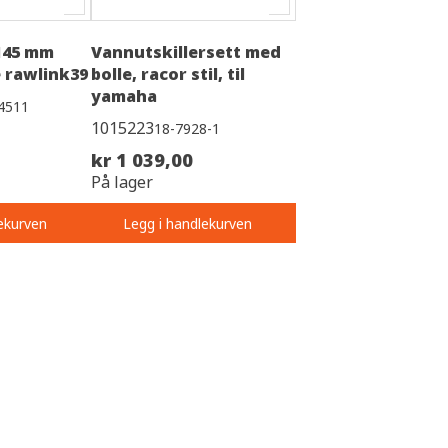
145 mm
Vannutskillersett med
e rawlink39
bolle, racor stil, til
yamaha
4511
1015223
18-7928-1
kr 1 039,00
På lager
ekurven
Legg i handlekurven