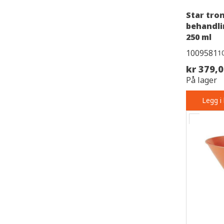
Star tron
behandli
250 ml
1009581
1
kr 379,
På lager
Legg i