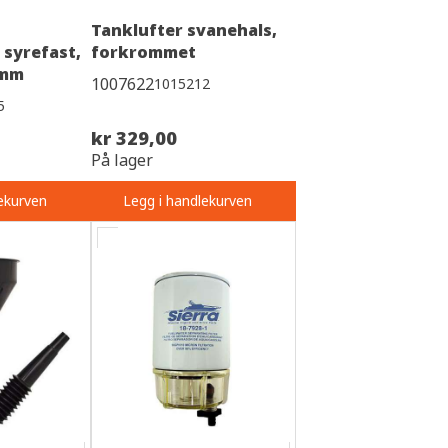
Tanklufter svanehals,
 syrefast,
forkrommet
 mm
1007622
1015212
5
kr 329,00
På lager
ekurven
Legg i handlekurven