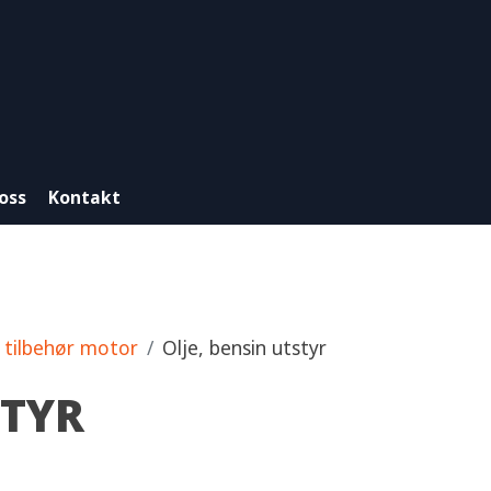
oss
Kontakt
 tilbehør motor
Olje, bensin utstyr
STYR