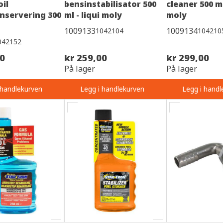
oil
bensinstabilisator 500
cleaner 500 ml
servering 300
ml - liqui moly
moly
1009133
1009134
1042104
104210
042152
00
kr 259,00
kr 299,00
På lager
På lager
 handlekurven
Legg i handlekurven
Legg i handl