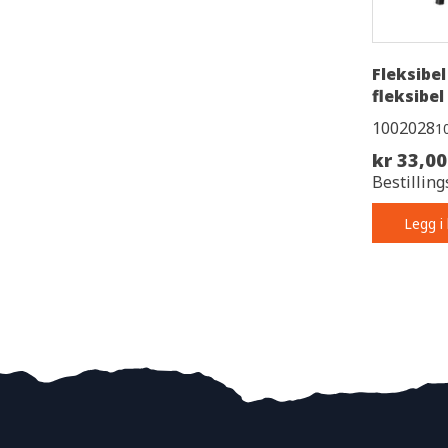
Fleksibe
fleksibel
1002028
1
kr 33,00
Bestilling
Legg i