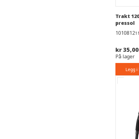
Trakt 12
pressol
1010812
1
kr 35,00
På lager
Legg i