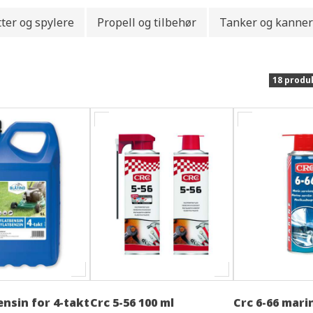
ter og spylere
Propell og tilbehør
Tanker og kanner
18 produ
ensin for 4-takt
Crc 5-56 100 ml
Crc 6-66 mari