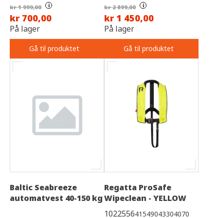
i
i
kr 1 999,00
kr 2 899,00
kr 700,00
kr 1 450,00
På lager
På lager
Gå til produktet
Gå til produktet
Baltic Seabreeze
Regatta ProSafe
automatvest 40-150 kg
Wipeclean - YELLOW
1022556
41549043304070