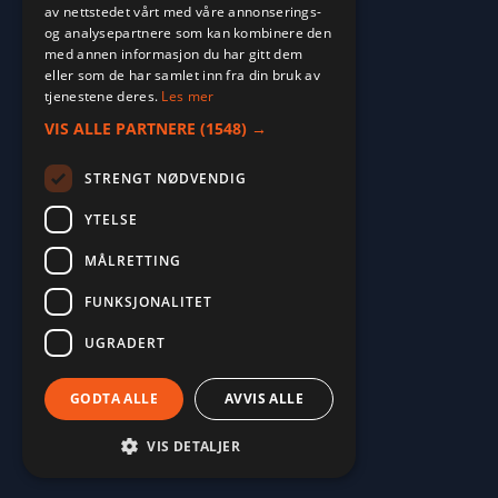
av nettstedet vårt med våre annonserings-
og analysepartnere som kan kombinere den
med annen informasjon du har gitt dem
eller som de har samlet inn fra din bruk av
tjenestene deres.
Les mer
VIS ALLE PARTNERE
(1548) →
STRENGT NØDVENDIG
YTELSE
MÅLRETTING
2026. ALL RIGHTS RESERVED.
FUNKSJONALITET
POWERED BY EMPORI CMS
UGRADERT
GODTA ALLE
AVVIS ALLE
VIS DETALJER