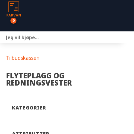
0
Båter
Motor
Tilbudskassen
Henger
FLYTEPLAGG OG
REDNINGSVESTER
Nettbutikk
Om oss
KATEGORIER
Kontakt
ATTRIBUTTER