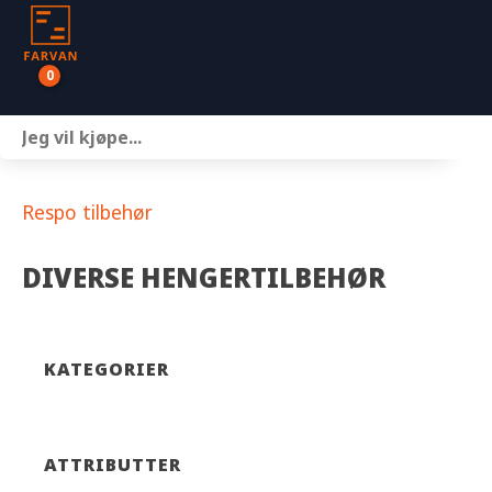
0
Båter
Motor
Respo tilbehør
Henger
DIVERSE HENGERTILBEHØR
Nettbutikk
Om oss
KATEGORIER
Kontakt
ATTRIBUTTER