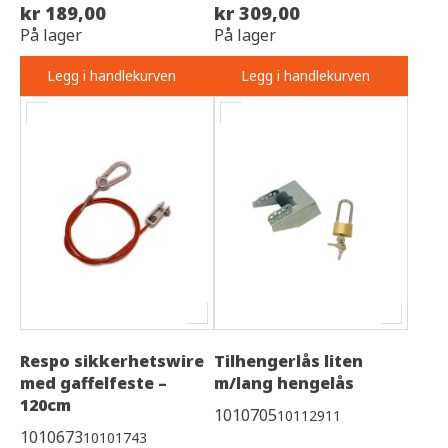
kr 189,00
kr 309,00
På lager
På lager
Legg i handlekurven
Legg i handlekurven
Respo sikkerhetswire
Tilhengerlås liten
med gaffelfeste –
m/lang hengelås
120cm
1010705
10112911
1010673
10101743