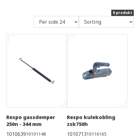
6 produkt
Respo gassdemper
Respo kulekobling
250n - 344 mm
zsk750h
1010639
1010713
10101148
10116165