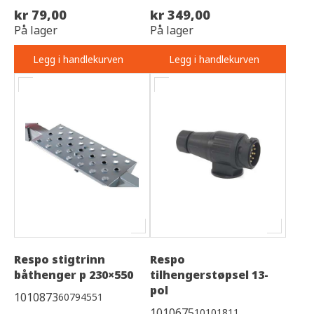
kr 79,00
kr 349,00
På lager
På lager
Legg i handlekurven
Legg i handlekurven
Respo stigtrinn
Respo
båthenger p 230×550
tilhengerstøpsel 13-
pol
1010873
60794551
1010675
10101811