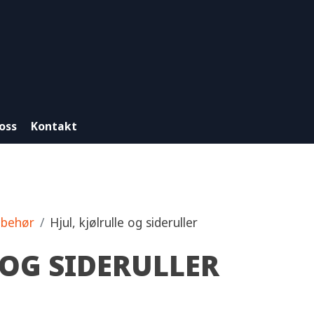
oss
Kontakt
lbehør
Hjul, kjølrulle og sideruller
 OG SIDERULLER