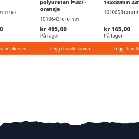
polyuretan l=287 -
145x80mm 22
oransje
1010658
0101180
101014
1010643
10101181
00
kr 495,00
kr 165,00
På lager
På lager
 handlekurven
Legg i handlekurven
Legg i handl