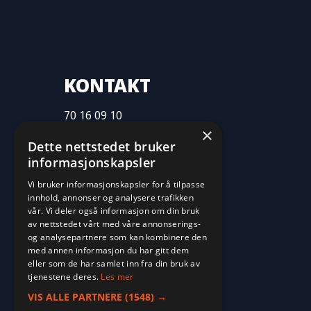
KONTAKT
70 16 09 10
×
fritid@farvan.no
Dette nettstedet bruker
informasjonskapsler
Vi bruker informasjonskapsler for å tilpasse
innhold, annonser og analysere trafikken
vår. Vi deler også informasjon om din bruk
av nettstedet vårt med våre annonserings-
og analysepartnere som kan kombinere den
med annen informasjon du har gitt dem
eller som de har samlet inn fra din bruk av
tjenestene deres.
Les mer
VIS ALLE PARTNERE
(1548) →