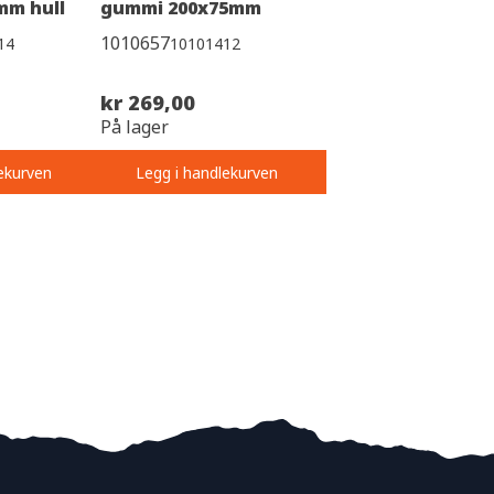
mm hull
gummi 200x75mm
1010657
14
10101412
kr 269,00
På lager
ekurven
Legg i handlekurven