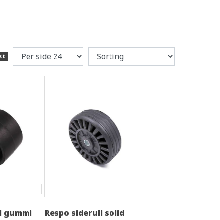
kt
ll gummi
Respo siderull solid