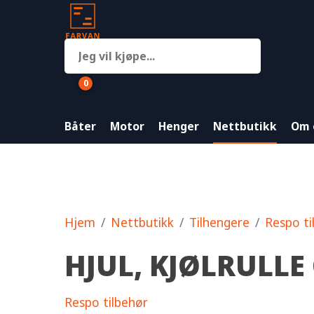
0
Båter
Motor
Henger
Nettbutikk
Om 
Hjem
Nettbutikk
Tilhengere
Respo ti
HJUL, KJØLRULLE
Respo tilbehør