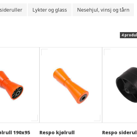
 sideruller
Lykter og glass
Nesehjul, vinsj og tårn
4 produ
lrull 190x95
Respo kjølrull
Respo sideru