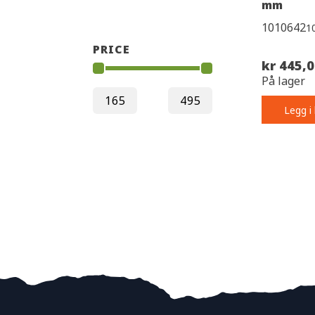
mm
1010642
1
PRICE
kr 445,
På lager
Legg i