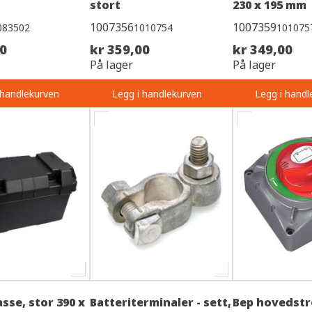
stort
230 x 195 mm
1007356
1007359
083502
1010754
101075
00
kr 359,00
kr 349,00
På lager
På lager
 handlekurven
Legg i handlekurven
Legg i handl
sse, stor 390 x
Batteriterminaler - sett,
Bep hovedst