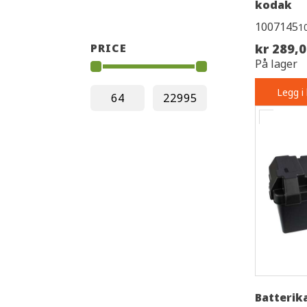
kodak
1007145
1
PRICE
kr 289,
På lager
Legg i
Batterika