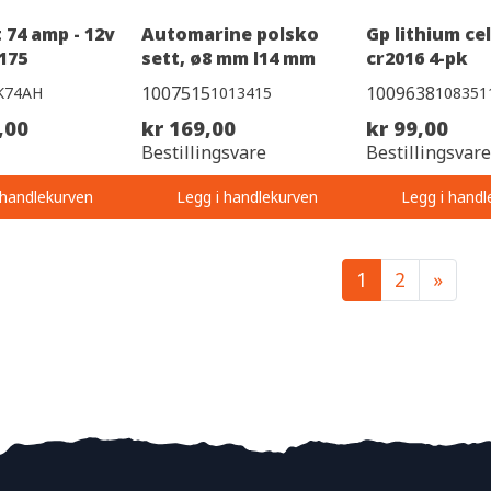
 74 amp - 12v
Automarine polsko
Gp lithium cel
175
sett, ø8 mm l14 mm
cr2016 4-pk
1007515
1009638
K74AH
1013415
108351
,00
kr 169,00
kr 99,00
Bestillingsvare
Bestillingsvare
 handlekurven
Legg i handlekurven
Legg i handl
1
2
»