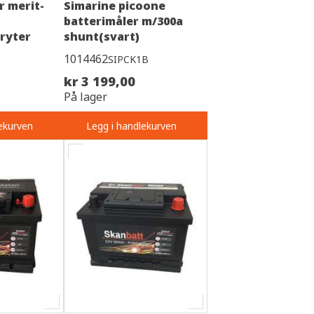
r merit-
Simarine picoone
batterimåler m/300a
ryter
shunt(svart)
1014462
SIPCK1B
kr 3 199,00
På lager
ekurven
Legg i handlekurven