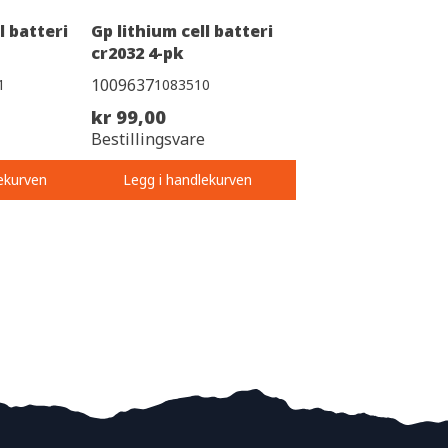
l batteri
Gp lithium cell batteri
cr2032 4-pk
1009637
1
1083510
kr 99,00
Bestillingsvare
ekurven
Legg i handlekurven