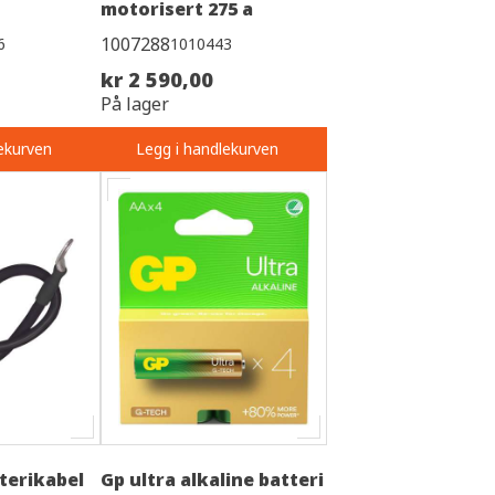
motorisert 275 a
1007288
6
1010443
kr 2 590,00
På lager
ekurven
Legg i handlekurven
terikabel
Gp ultra alkaline batteri