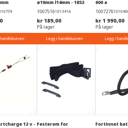
0 mm
ø10mm l14mm - 1852
600 a
1007516
1007276
010759
1013416
101040
00
kr 189,00
kr 1 990,00
På lager
På lager
 handlekurven
Legg i handlekurven
Legg i handl
rtcharge 12 v -
Festerem for
Fortinnet bat