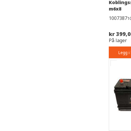
Koblings
m6x8
1007387
1
kr 399,
På lager
Legg i