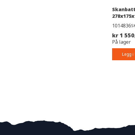
Skanbatt
278x175x
1014836
S
kr 1 550
På lager
Legg i