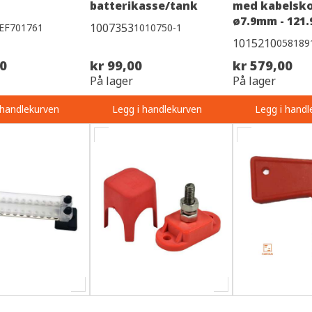
batterikasse/tank
med kabelsko
ø7.9mm - 121
1007353
EF701761
1010750-1
1015210
058189
00
kr 99,00
kr 579,00
På lager
På lager
 handlekurven
Legg i handlekurven
Legg i handl