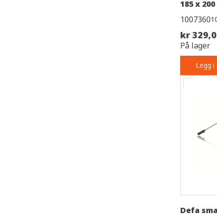
185 x 20
1007360
1
kr 329,
På lager
Legg i
Defa sma