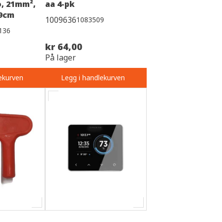
, 21mm²,
aa 4-pk
.9cm
1009636
1083509
136
kr 64,00
På lager
ekurven
Legg i handlekurven