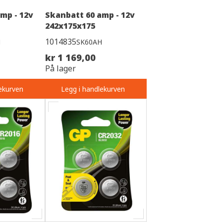
mp - 12v
Skanbatt 60 amp - 12v
242x175x175
1014835
H
SK60AH
kr 1 169,00
På lager
ekurven
Legg i handlekurven