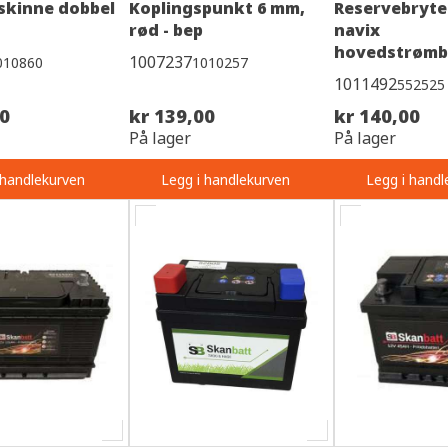
skinne dobbel
Koplingspunkt 6 mm,
Reservebryte
rød - bep
navix
hovedstrømb
1007237
010860
1010257
1011492
552525
00
kr 139,00
kr 140,00
På lager
På lager
 handlekurven
Legg i handlekurven
Legg i handl