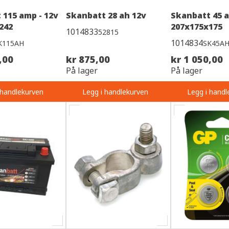
 115 amp - 12v
Skanbatt 28 ah 12v
Skanbatt 45 a
242
207x175x175
1014833
52815
1014834
K115AH
SK45A
,00
kr 875,00
kr 1 050,00
På lager
På lager
 handlekurven
Legg i handlekurven
Legg i handl