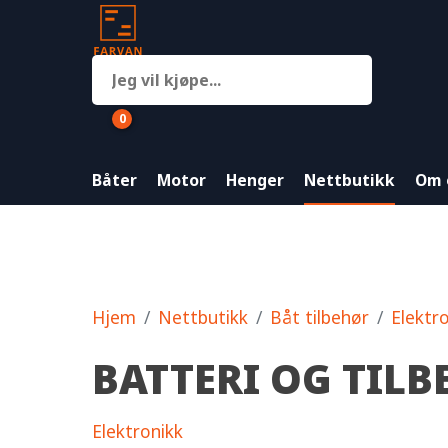
0
Båter
Motor
Henger
Nettbutikk
Om 
Hjem
Nettbutikk
Båt tilbehør
Elektr
BATTERI OG TIL
Elektronikk