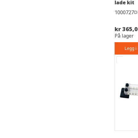
lade kit
1000727
D
kr 365,
På lager
Legg i