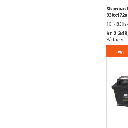
Skanbatt
330x172x
1014830
S
kr 2 349
På lager
Legg i