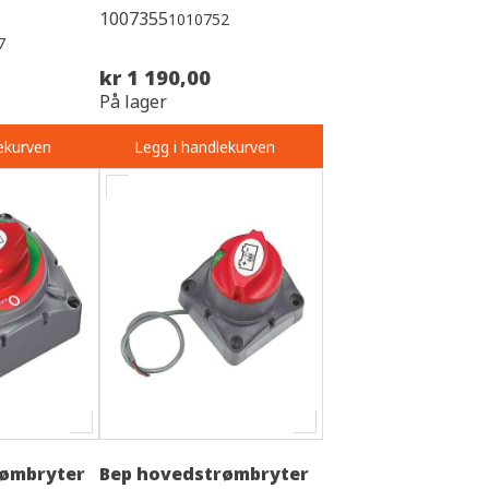
1007355
1010752
7
kr 1 190,00
På lager
ekurven
Legg i handlekurven
rømbryter
Bep hovedstrømbryter