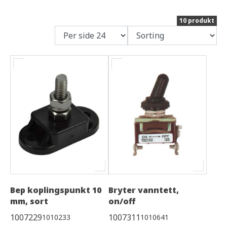
10 produkt
Bep koplingspunkt 10
Bryter vanntett,
mm, sort
on/off
1007229
1007311
1010233
1010641