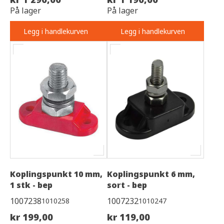
På lager
På lager
Legg i handlekurven
Legg i handlekurven
Koplingspunkt 10 mm,
Koplingspunkt 6 mm,
1 stk - bep
sort - bep
1007238
1007232
1010258
1010247
kr 199,00
kr 119,00