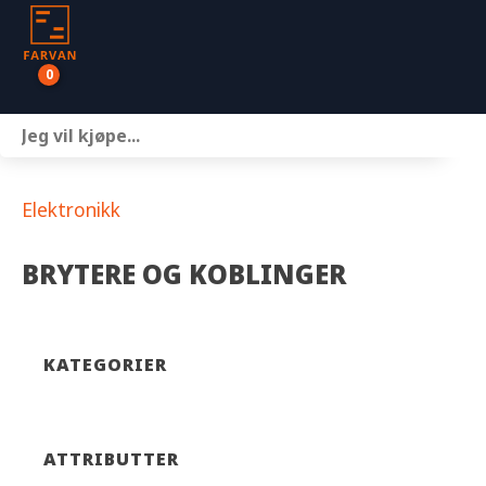
0
Båter
Motor
Elektronikk
Henger
BRYTERE OG KOBLINGER
Nettbutikk
Om oss
KATEGORIER
Kontakt
ATTRIBUTTER