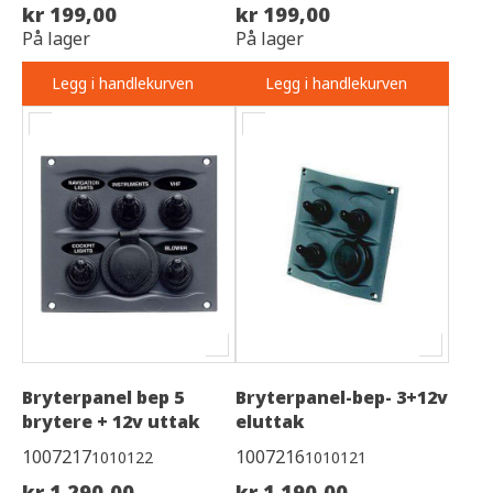
kr 199,00
kr 199,00
På lager
På lager
Legg i handlekurven
Legg i handlekurven
Bryterpanel bep 5
Bryterpanel-bep- 3+12v
brytere + 12v uttak
eluttak
1007217
1007216
1010122
1010121
kr 1 290,00
kr 1 190,00