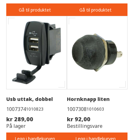
Gå til produktet
Gå til produktet
Usb uttak, dobbel
Hornknapp liten
1007374
1007308
1010823
1010603
kr 289,00
kr 92,00
På lager
Bestillingsvare
Legg i handlekurven
Legg i handlekurven