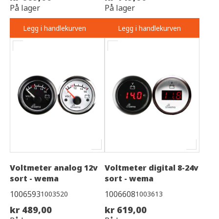
På lager
På lager
Legg i handlekurven
Legg i handlekurven
Voltmeter analog 12v
Voltmeter digital 8-24v
sort - wema
sort - wema
1006593
1006608
1003520
1003613
kr 489,00
kr 619,00