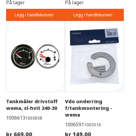
På lager
På lager
Legg i handlekurven
Legg i handlekurven
Tankmåler drivstoff
Vdo underring
wema, sl-hvit 240-30
f/tankmontering -
wema
1006613
1003658
1006591
1003516
kr 669,00
kr 149,00