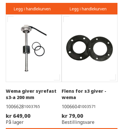
Legg i handlekurven
Legg i handlekurven
Wema giver syrefast
Flens for s3 giver -
s3-a 200 mm
wema
1006628
1006604
1003765
1003571
kr 649,00
kr 79,00
På lager
Bestillingsvare