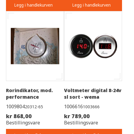
Legg i handlekurven
Legg i handlekurven
Rorindikator, mod.
Voltmeter digital 8-24v
performance
sl sort - wema
1009804
1006616
20312-65
1003666
kr 868,00
kr 789,00
Bestillingsvare
Bestillingsvare