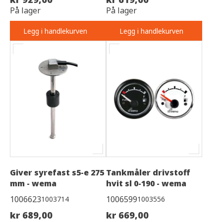
På lager
På lager
Legg i handlekurven
Legg i handlekurven
Giver syrefast s5-e 275
Tankmåler drivstoff
mm - wema
hvit sl 0-190 - wema
1006623
1006599
1003714
1003556
kr 689,00
kr 669,00