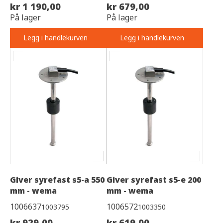
kr 1 190,00
kr 679,00
På lager
På lager
Legg i handlekurven
Legg i handlekurven
Giver syrefast s5-a 550
Giver syrefast s5-e 200
mm - wema
mm - wema
1006637
1006572
1003795
1003350
kr 929,00
kr 619,00