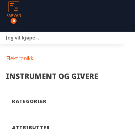
0
Båter
Motor
Elektronikk
Henger
INSTRUMENT OG GIVERE
Nettbutikk
Om oss
KATEGORIER
Kontakt
ATTRIBUTTER