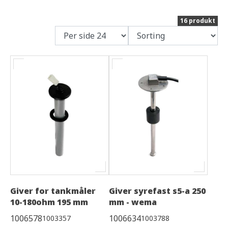
16 produkt
Giver for tankmåler
Giver syrefast s5-a 250
10-180ohm 195 mm
mm - wema
1006578
1006634
1003357
1003788